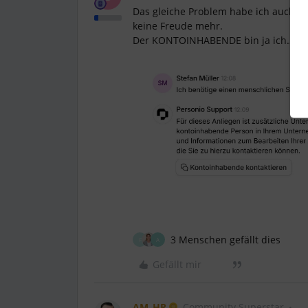
Das gleiche Problem habe ich auch u
keine Freude mehr.
Der KONTOINHABENDE bin ja ich… als d
3 Menschen gefällt dies
F
A
Gefällt mir
AM_HR
Community Superstar