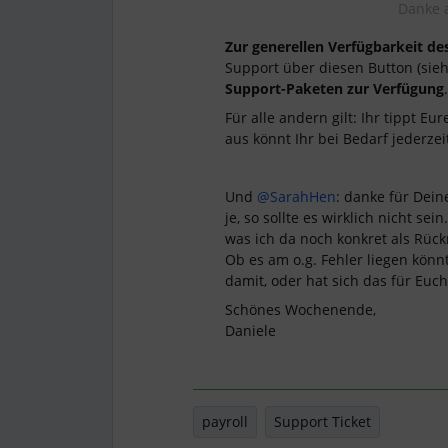
Danke a
Zur generellen Verfügbarkeit de
Support über diesen Button (sie
Support-Paketen zur Verfügung
.
Für alle andern gilt: Ihr tippt Eu
aus könnt Ihr bei Bedarf jederze
Und ​
@SarahHen
: danke für Dei
je, so sollte es wirklich nicht s
was ich da noch konkret als Rü
Ob es am o.g. Fehler liegen könn
damit, oder hat sich das für Euch
Schönes Wochenende,
Daniele
payroll
Support Ticket