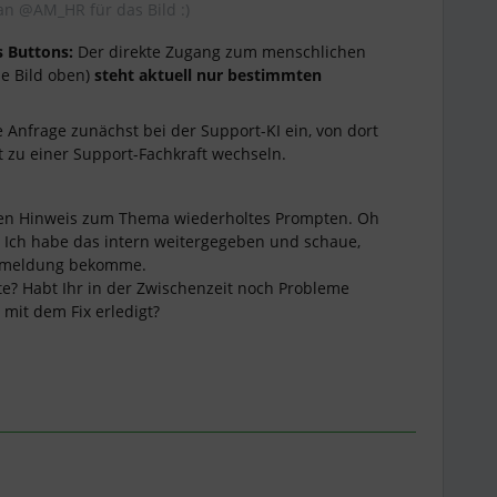
n ​@AM_HR für das Bild :)
s Buttons:
Der direkte Zugang zum menschlichen
he Bild oben)
steht aktuell nur bestimmten
re Anfrage zunächst bei der Support-KI ein, von dort
it zu einer Support-Fachkraft wechseln.
nen Hinweis zum Thema wiederholtes Prompten. Oh
ein. Ich habe das intern weitergegeben und schaue,
ckmeldung bekomme.
te? Habt Ihr in der Zwischenzeit noch Probleme
 mit dem Fix erledigt?