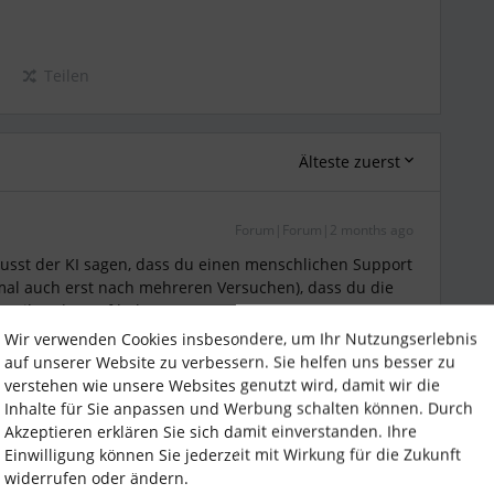
Teilen
Älteste zuerst
Forum|Forum|2 months ago
musst der KI sagen, dass du einen menschlichen Support
mal auch erst nach mehreren Versuchen), dass du die
 Mail und Anruf bekommst.
Wir verwenden Cookies insbesondere, um Ihr Nutzungserlebnis
auf unserer Website zu verbessern. Sie helfen uns besser zu
verstehen wie unsere Websites genutzt wird, damit wir die
Inhalte für Sie anpassen und Werbung schalten können. Durch
Akzeptieren erklären Sie sich damit einverstanden. Ihre
Einwilligung können Sie jederzeit mit Wirkung für die Zukunft
widerrufen oder ändern.
Forum|Forum|2 months ago