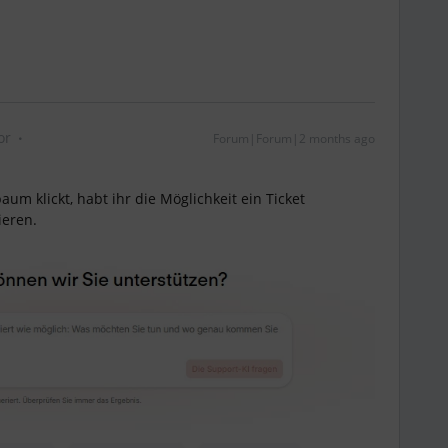
or
Forum|Forum|2 months ago
um klickt, habt ihr die Möglichkeit ein Ticket
ieren.