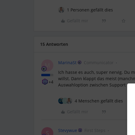
1 Personen gefällt dies
Gefällt mir
15 Antworten
MarinaSt
Communicator
M
Ich hasse es auch, super nervig. Du 
willst. Dann klappt das meist (manch
+4
Auswahloption zwischen Support per
4 Menschen gefällt dies
F
Gefällt mir
Stevywue
First Steps
S