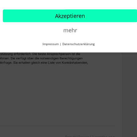
nd werde immer auf mich selbst verwiesen, das macht
Akzeptieren
as ist echt nicht mehr lustig.
mehr
Impressum
|
Datenschutzerklärung
Forum|Forum|2 months ago