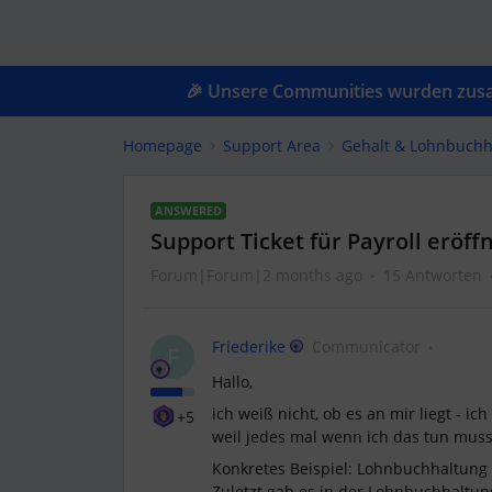
🎉 Unsere Communities wurden zusam
Homepage
Support Area
Gehalt & Lohnbuchh
ANSWERED
Support Ticket für Payroll eröff
Forum|Forum|2 months ago
15 Antworten
Friederike
Communicator
F
Hallo,
ich weiß nicht, ob es an mir liegt - ic
+5
weil jedes mal wenn ich das tun muss
Konkretes Beispiel: Lohnbuchhaltung 
Zuletzt gab es in der Lohnbuchhaltun