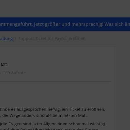
mengeführt. Jetzt größer und mehrsprachig! Was sich änd
altung
Support Ticket für Payroll eröffnen
nen
169 Aufrufe
h finde es ausgesprochen nervig, ein Ticket zu eröffnen,
, die Wege anders sind als beim letzten Mal…
(die Fragen sind ja im Allgemeinen schon mal wichtig).
g auf dem Reiter Übersicht ganz unten den Button