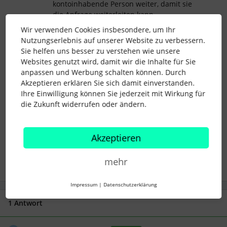
kontoinhabende Person weiter, damit sie
die Anfrage weiterleiten kann.
Wir verwenden Cookies insbesondere, um Ihr
Nutzungserlebnis auf unserer Website zu verbessern.
Besten Dank und liebe Grüße
Sie helfen uns besser zu verstehen wie unsere
Websites genutzt wird, damit wir die Inhalte für Sie
anpassen und Werbung schalten können. Durch
Susan
Akzeptieren erklären Sie sich damit einverstanden.
Ihre Einwilligung können Sie jederzeit mit Wirkung für
die Zukunft widerrufen oder ändern.
kalenderintegration
Abwesenheit
outlook kalender
Akzeptieren
1 Personen gefällt dies
S
mehr
Impressum
|
Datenschutzerklärung
1 Antwort