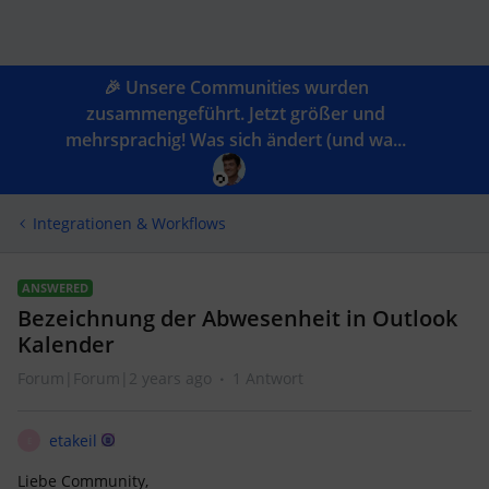
🎉 Unsere Communities wurden
zusammengeführt. Jetzt größer und
mehrsprachig! Was sich ändert (und wa...
Integrationen & Workflows
ANSWERED
Bezeichnung der Abwesenheit in Outlook
Kalender
Forum|Forum|2 years ago
1 Antwort
etakeil
E
Liebe Community,