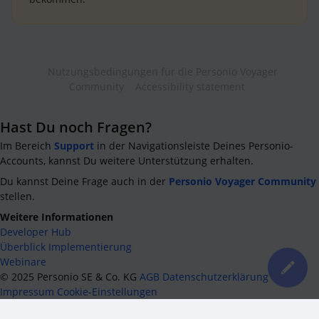
Nutzungsbedingungen für die Personio Voyager
Community
Accessibility statement
Hast Du noch Fragen?
Im Bereich
Support
in der Navigationsleiste Deines Personio-
Accounts, kannst Du weitere Unterstützung erhalten.
Du kannst Deine Frage auch in der
Personio Voyager Community
stellen.
Weitere Informationen
Developer Hub
Überblick Implementierung
Webinare
©
2025
Personio SE & Co. KG
AGB
Datenschutzerklärung
Impressum
Cookie-Einstellungen