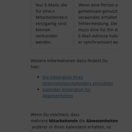
Nur E-Mails, die
Wenn eine Person eine
für eine:n
gemeinsam genutzte Inbox
Mitarbeitende:n
verwendet, erhaltet ihr ein
einzigartig sind,
Fehlermeldung. Die Person
können
muss eine für ihn einzigart
verbunden
E-Mail-Adresse haben, dam
werden.
er synchronisiert werden k
Weitere Informationen dazu findest Du
hier:
Die Integration Ihres
Unternehmenskalenders einrichten
Kalender-Integration für
Abwesenheiten
Wenn Du möchtest, dass
mehrere
Mitarbeitende
die
Abwesenheiten
anderer in ihren Kalendern erhalten, so