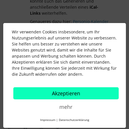
könnte Euch das Generieren und
anschließende Verteilen eines
iCal-
Links
weiterhelfen.
Genaueres dazu hier:
Personio-Kalender
über einen iCal-Link exportieren
Wir verwenden Cookies insbesondere, um Ihr
Nutzungserlebnis auf unserer Website zu verbessern.
Sie helfen uns besser zu verstehen wie unsere
Ich hoffe, das hilft Dir zunächst weiter.
Websites genutzt wird, damit wir die Inhalte für Sie
anpassen und Werbung schalten können. Durch
Hab noch einen sonnigen Tag.
Akzeptieren erklären Sie sich damit einverstanden.
Ihre Einwilligung können Sie jederzeit mit Wirkung für
die Zukunft widerrufen oder ändern.
Viele Grüße
Andreas
Akzeptieren
mehr
kalenderintegration
abwesenheiten
exchange
Impressum
|
Datenschutzerklärung