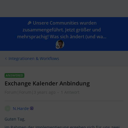
🎉 Unsere Communities wurden
zusammengeführt. Jetzt größer und
mehrsprachig! Was sich ändert (und wa...
Integrationen & Workflows
ANSWERED
Exchange Kalender Anbindung
Forum|Forum|3 years ago
1 Antwort
N.Harde
N
Guten Tag,
im Rahmen der Implementierung ergeben sich für uns zwei