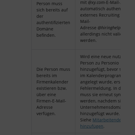
mit
@xy.com
-E-Mail-Adress
Person muss
automatisch authentifiziert
sich bereits auf
externes Recruiting mit der
der
Mail-
authentifizierten
Adresse
@hiringhelp.com
w
Domäne
allerdings nicht validiert
befinden.
werden.
Wird eine neue nutzende
Person zu Personio
Die Person muss
hinzugefügt, bevor sein Ko
bereits im
im Kalenderprogramm
Firmenkalender
angelegt wurde, erscheint 
existieren bzw.
Fehlermeldung. In diesem F
über eine
muss sie erneut synchronis
Firmen-E-Mail-
werden, nachdem sie der
Adresse
Unternehmensdomäne
verfügen.
hinzugefügt wurde.
Siehe
Mitarbeitende
hinzufügen
.