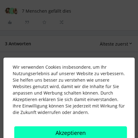
7 Menschen gefällt dies
C
3 Antworten
Älteste zuerst
Memmingen
Forum|Forum|4 years ago
M
Wir verwenden Cookies insbesondere, um Ihr
Nutzungserlebnis auf unserer Website zu verbessern.
Ich würde mich über so ein Meet & Greet sehr freuen
Sie helfen uns besser zu verstehen wie unsere
Websites genutzt wird, damit wir die Inhalte für Sie
1 Personen gefällt dies
anpassen und Werbung schalten können. Durch
Akzeptieren erklären Sie sich damit einverstanden.
Ihre Einwilligung können Sie jederzeit mit Wirkung für
die Zukunft widerrufen oder ändern.
Selina
Forum|Forum|4 years ago
Akzeptieren