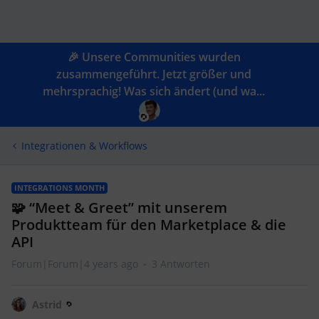
🎉 Unsere Communities wurden
zusammengeführt. Jetzt größer und
mehrsprachig! Was sich ändert (und wa...
Integrationen & Workflows
INTEGRATIONS MONTH
🧩 “Meet & Greet” mit unserem
Produktteam für den Marketplace & die
API
Forum|Forum|4 years ago
3 Antworten
Astrid