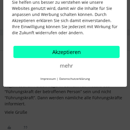
Sie helfen uns besser zu verstehen wie unsere
workflow
benachrichtigung
titeländerun
Websites genutzt wird, damit wir die Inhalte für Sie
anpassen und Werbung schalten können. Durch
Akzeptieren erklären Sie sich damit einverstanden.
Ihre Einwilligung können Sie jederzeit mit Wirkung für
die Zukunft widerrufen oder ändern.
2 Antworten
Älteste zuerst
Akzeptieren
SarahHen
Forum|Forum|3 months ago
mehr
Hi ​
@Annkatrin_Zacke
,
ohne den Workflow zu sehen, vermute ich, dass es an der
Impressum
|
Datenschutzerklärung
zugewiesenen Person liegt. In deinem Fall müsste das
“Führungskraft der betroffenen Person” sein und nicht
“Führungskraft”. Dann werden nämliche alle Führungskräfte
informiert.
Viele Grüße