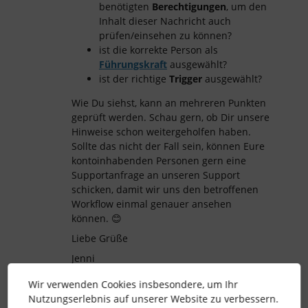
benötigten
Berechtigungen
, um den
Inhalt dieser Nachricht auch
prüfen/einsehen zu können?
ist die korrekte Person als
Führungskraft
ausgewählt?
ist der richtige
Trigger
ausgewählt?
Wie Du siehst, kann an mehreren Punkten
geprüft werden. Schau gern, ob Dir unsere
Hinweise schon weitergeholfen haben.
Sollte das nicht der Fall sein, können Eure
kontoinhabenden Personen gern eine
Supportanfrage an unseren Support
schicken, damit wir uns den betroffenen
Workflow einmal genauer ansehen
können. 😊
Liebe Grüße
Jenni
Wir verwenden Cookies insbesondere, um Ihr
Nutzungserlebnis auf unserer Website zu verbessern.