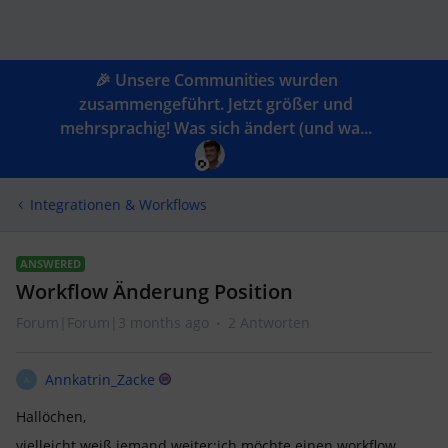
🎉 Unsere Communities wurden
zusammengeführt. Jetzt größer und
mehrsprachig! Was sich ändert (und wa...
Integrationen & Workflows
ANSWERED
Workflow Änderung Position
Forum|Forum|3 months ago
2 Antworten
Annkatrin_Zacke
A
Hallöchen,
vielleicht weiß jemand weiter:ich möchte einen workflow