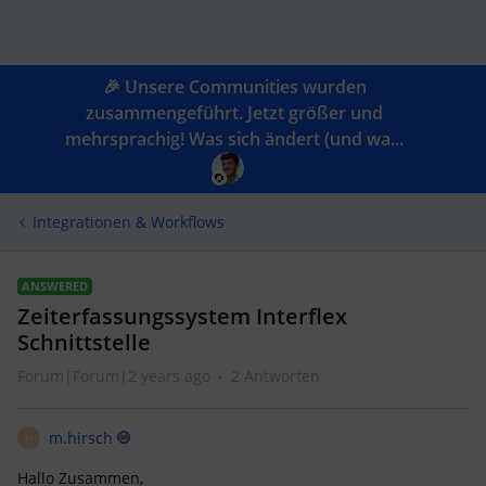
🎉 Unsere Communities wurden
zusammengeführt. Jetzt größer und
mehrsprachig! Was sich ändert (und wa...
Integrationen & Workflows
ANSWERED
Zeiterfassungssystem Interflex
Schnittstelle
Forum|Forum|2 years ago
2 Antworten
m.hirsch
M
Hallo Zusammen,