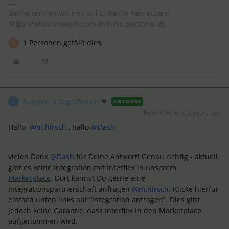
Gerne können wir uns auf LinkedIn vernetzten:
https://www.linkedin.com/in/hmk-personal-ds
1 Personen gefällt dies
M
Support Integrationen
ANTWORT
S
Forum|Forum|2 years ago
Hallo
@m.hirsch
, hallo
@Dash
,
vielen Dank
@Dash
für Deine Antwort! Genau richtig - aktuell
gibt es keine Integration mit Interflex in unserem
Marketplace
. Dort kannst Du gerne eine
Integrationspartnerschaft anfragen
@m.hirsch
. Klicke hierfür
einfach unten links auf “Integration anfragen”. Dies gibt
jedoch keine Garantie, dass Interflex in den Marketplace
aufgenommen wird.