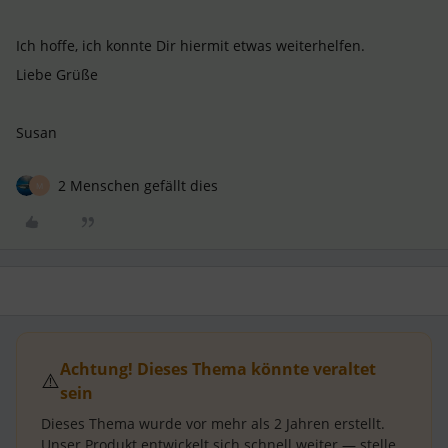
Ich hoffe, ich konnte Dir hiermit etwas weiterhelfen.
Liebe Grüße
Susan
2 Menschen gefällt dies
M
Achtung! Dieses Thema könnte veraltet
⚠️
sein
Dieses Thema wurde vor mehr als
2 Jahren
erstellt.
Unser Produkt entwickelt sich schnell weiter — stelle