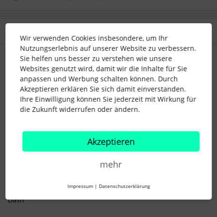
2 Antworten
Älteste zuerst
Wir verwenden Cookies insbesondere, um Ihr
Nutzungserlebnis auf unserer Website zu verbessern.
Sie helfen uns besser zu verstehen wie unsere
Dash
Forum|Forum|2 years ago
Websites genutzt wird, damit wir die Inhalte für Sie
Hallo
anpassen und Werbung schalten können. Durch
@m.hirsch
,
Akzeptieren erklären Sie sich damit einverstanden.
ich habe gerade mal den Marketplace durchsucht, dort gibt
Ihre Einwilligung können Sie jederzeit mit Wirkung für
es bisher keine Schnittstelle / Verknüpfung.
die Zukunft widerrufen oder ändern.
Wie hier beschrieben, kannst du zum einen aber für die
Schnittstelle voten und/oder auch die
API
nutzen, sofern ihr
das Teil Enterprise-Paket/Core Pro nutzt oder dazu buchen
Akzeptieren
wollt:
Interflex Zeiterfassung | Personio Community: Teile Deine
mehr
Fragen & Ideen!
Beste Grüße
Impressum
|
Datenschutzerklärung
Dash