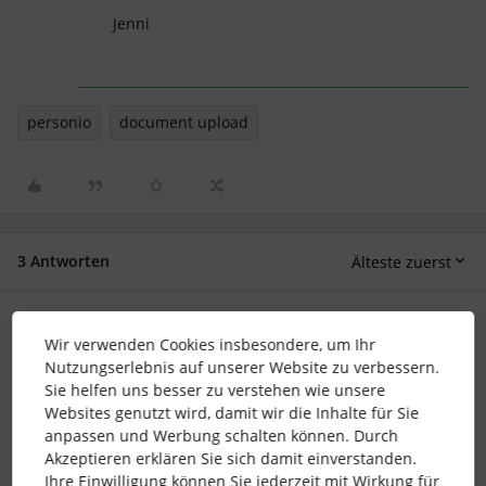
Jenni
personio
document upload
3 Antworten
Älteste zuerst
Brian Struck
Forum|Forum|1 month ago
Wir verwenden Cookies insbesondere, um Ihr
Nutzungserlebnis auf unserer Website zu verbessern.
Guten Tag Perso_Team,
Sie helfen uns besser zu verstehen wie unsere
Versuch es mal über den Massenupload bei Einstellungen
Websites genutzt wird, damit wir die Inhalte für Sie
→ Importe. So sollte das klappen.
anpassen und Werbung schalten können. Durch
Akzeptieren erklären Sie sich damit einverstanden.
Ihre Einwilligung können Sie jederzeit mit Wirkung für
Bei Rückfragen steh Ich jederzeit zur Verfügung.