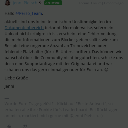
Jenni Pietsch
Forum|Forum|1 month ago
ANTWORT
Hallo ​
@Perso_Team
,
aktuell sind uns keine technischen Unstimmigkeiten im
Dokumentenbereich
bekannt. Normalerweise, sofern ein
Upload nicht erfolgreich ist, erscheint eine Fehlermeldung,
die mehr Informationen zum Blocker geben sollte, wie zum
Beispiel eine ungerade Anzahl an Trennzeichen oder
fehlende Platzhalter (für z.B. Unterschriften). Das können wir
pauschal über die Community nicht begutachten, schicke uns
doch eine Supportanfrage mit der Originaldatei und wir
schauen uns das gern einmal genauer für Euch an. 😊
Liebe Grüße
Jenni
Wurde Eure Frage gelöst? - Klickt auf "Beste Antwort", so
erhalten alle ihre Punkte für's Leaderboard. Bei Rückfragen
an mich, markiert mich gerne mit @Jenni Pietsch. :)