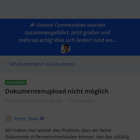
🎉 Unsere Communities wurden
zusammengeführt. Jetzt größer und
mehrsprachig! Was sich ändert (und wa...
Mitarbeiterdaten & Dokumente
ANSWERED
Dokumentenupload nicht möglich
Forum|Forum|1 month ago
3 Antworten
Perso_Team
P
Wir haben mal wieder das Problem, dass wir keine
Dokumente in Personio hochladen können. Hat das zufällig