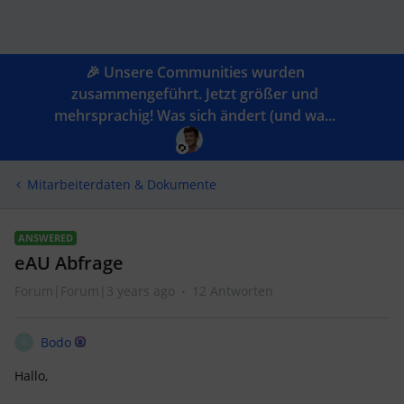
🎉 Unsere Communities wurden
zusammengeführt. Jetzt größer und
mehrsprachig! Was sich ändert (und wa...
Mitarbeiterdaten & Dokumente
ANSWERED
eAU Abfrage
Forum|Forum|3 years ago
12 Antworten
Bodo
B
Hallo,