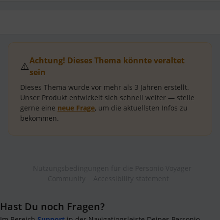
Achtung! Dieses Thema könnte veraltet
⚠️
sein
Dieses Thema wurde vor mehr als
3 Jahren
erstellt.
Unser Produkt entwickelt sich schnell weiter — stelle
gerne eine
neue Frage
, um die aktuellsten Infos zu
bekommen.
Nutzungsbedingungen für die Personio Voyager
Community
Accessibility statement
Hast Du noch Fragen?
Im Bereich
Support
in der Navigationsleiste Deines Personio-