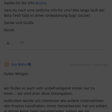
Danke für die Info
@Lena
Hast du noch eine zeitliche Info für uns? Wie lange läuft der
Beta-Test? Gibt es einen Grobplanung bzgl. GoLive?
Danke und Grüße
Nicole
Eva Bohn
Forum|Forum|3 years ago
E
Guten Morgen,
wir finden es auch sehr unbefriedigend immer nur zu
lesen…. wir sind dran ohne Zeitangaben.
Außerdem würde uns interessen wie andere Unternehmen
den Prozess handhaben. Unser Steuerberater hat uns erklärt,
er könne keine Datei herunterladen, sodass wir sie