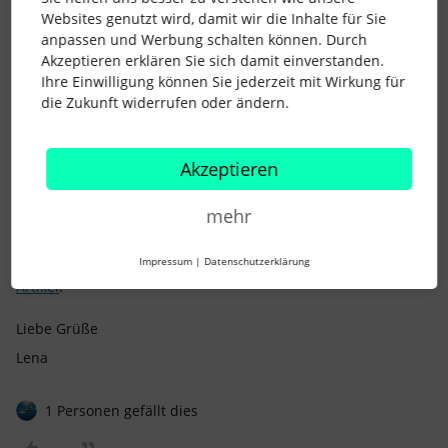
Websites genutzt wird, damit wir die Inhalte für Sie
Hi
@GiuViAroundhome
,
anpassen und Werbung schalten können. Durch
Akzeptieren erklären Sie sich damit einverstanden.
Mit der Datev Lohn und Gehalt Integration ist es möglich,
Ihre Einwilligung können Sie jederzeit mit Wirkung für
auch mehrfache Beschäftigungszeiträume abzubilden. Wie
die Zukunft widerrufen oder ändern.
dies genau funktioniert, findest Du in diesem
Helpcenter-
Artikel
erklärt.
Akzeptieren
Ganz allgemein kann ich Dir empfehlen einen Wiedereinstieg
mit einer Anstellungsunterbrechung mit einem neuen
mehr
Mitarbeiterprofil darzustellen. Dies hat den Vorteil, dass alle
Berichte korrekt sind und realitätsgetreu abgebildet sind.
Impressum
|
Datenschutzerklärung
Weitere Informationen dazu findest Du in diesem
Helpcenter-
Artikel
.
Liebe Grüße
Lena
1 Personen gefällt dies