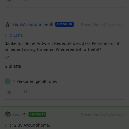
GiuViAroundhome
Forum|Forum|5 years ago
AUTOR*IN
Hi
@Lena
,
danke für deine Antwort. Bedeutet das, dass Personio nicht
an einer Lösung für einen Wiedereintritt arbeitet?
LG
Giulietta
1 Personen gefällt dies
D
Lena
Forum|Forum|5 years ago
ANTWORT
Hi @GiuViAroundhome,