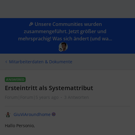
🎉 Unsere Communities wurden
zusammengeführt. Jetzt größer und
mehrsprachig! Was sich ändert (und wa...
Mitarbeiterdaten & Dokumente
ANSWERED
Ersteintritt als Systemattribut
Forum|Forum|5 years ago
3 Antworten
GiuViAroundhome
Hallo Personio,