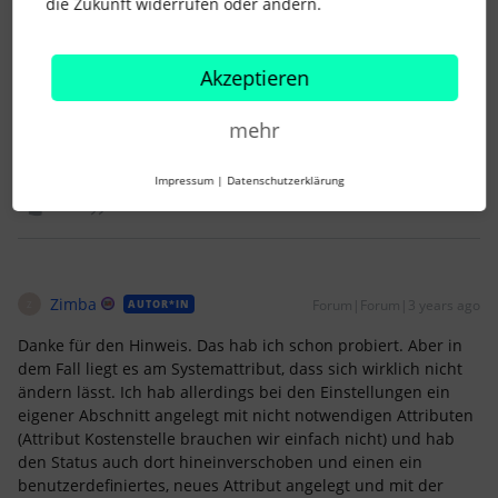
die Zukunft widerrufen oder ändern.
Kannst Du ja auch mal probieren.
Akzeptieren
Bei “Status” wird es vermutlich nicht gehen, weil das ein
Systemattribut ist.
mehr
2 Menschen gefällt dies
Impressum
|
Datenschutzerklärung
Zimba
Forum|Forum|3 years ago
AUTOR*IN
Z
Danke für den Hinweis. Das hab ich schon probiert. Aber in
dem Fall liegt es am Systemattribut, dass sich wirklich nicht
ändern lässt. Ich hab allerdings bei den Einstellungen ein
eigener Abschnitt angelegt mit nicht notwendigen Attributen
(Attribut Kostenstelle brauchen wir einfach nicht) und hab
den Status auch dort hineinverschoben und einen ein
benutzerdefiniertes, neues Attribut angelegt und mit der