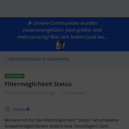
🎉 Unsere Communities wurden
zusammengeführt. Jetzt größer und
mehrsprachig! Was sich ändert (und wa...
Mitarbeiterdaten & Dokumente
ANSWERED
Filtermöglichkeit Status
Forum|Forum|3 years ago
7 Antworten
Zimba
Z
Wo kann ich für die Filtermöglichkeit “Status” verschiedene
Auswahlmöglichkeiten ändern bzw. hinzufügen? Zum