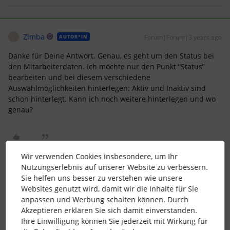
Zimba
Forum|Forum|3 years ago
AUTOR*IN
Z
Danke für Deine Antwort. Genau, es geht um den Status bei
den Mitarbeiterdaten. Ich möchte nur den Punkt “Status”
bearbeiten und bei diesem verschiedene
Auswahlmöglichkeiten hinterlegen: Aktiv und Inaktiv sind
schon hinterlegt. Kann ich noch weitere hinterlegen und wo
genau?
Wir verwenden Cookies insbesondere, um Ihr
Nutzungserlebnis auf unserer Website zu verbessern.
Sie helfen uns besser zu verstehen wie unsere
AlexB
Forum|Forum|3 years ago
Websites genutzt wird, damit wir die Inhalte für Sie
Sowas könntest Du unter “Einstellungen” → “Mitarbeiter”
anpassen und Werbung schalten können. Durch
→ “Mitarbeiterinformationen” tun.
Akzeptieren erklären Sie sich damit einverstanden.
Ihre Einwilligung können Sie jederzeit mit Wirkung für