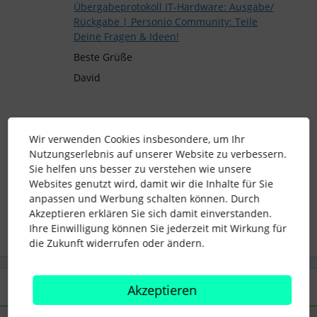
Übergabeprotokoll IT-Hardware: Ausgabe/
Rückgabe | Personio Community: Teile
Deine Fragen & Ideen!
Beste Grüße
David
Wir verwenden Cookies insbesondere, um Ihr
Software
Hardware
asset management
Nutzungserlebnis auf unserer Website zu verbessern.
Sie helfen uns besser zu verstehen wie unsere
asset tracking
Device Admin
Device Mgmt
Websites genutzt wird, damit wir die Inhalte für Sie
anpassen und Werbung schalten können. Durch
1 Personen gefällt dies
Akzeptieren erklären Sie sich damit einverstanden.
Ihre Einwilligung können Sie jederzeit mit Wirkung für
die Zukunft widerrufen oder ändern.
2 Antworten
Älteste zuerst
Akzeptieren