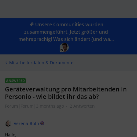
🎉 Unsere Communities wurden
zusammengeführt. Jetzt größer und
mehrsprachig! Was sich ändert (und wa...
Mitarbeiterdaten & Dokumente
ANSWERED
Geräteverwaltung pro Mitarbeitenden in
Personio - wie bildet ihr das ab?
Forum|Forum|3 months ago
2 Antworten
Verena-Roth
Hallo,