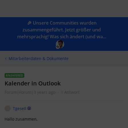
🎉 Unsere Communities wurden
zusammengeführt. Jetzt größer und
mehrsprachig! Was sich ändert (und wa...
Mitarbeiterdaten & Dokumente
ANSWERED
Kalender in Outlook
Forum|Forum|3 years ago
1 Antwort
Tgesell
T
Hallo zusammen,