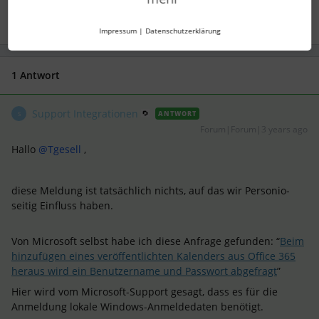
Impressum
|
Datenschutzerklärung
1 Antwort
Support Integrationen
ANTWORT
S
Forum|Forum|3 years ago
Hallo
@Tgesell
,
diese Meldung ist tatsächlich nichts, auf das wir Personio-
seitig Einfluss haben.
Von Microsoft selbst habe ich diese Anfrage gefunden: “
Beim
hinzufügen eines veröffentlichten Kalenders aus Office 365
heraus wird ein Benutzername und Passwort abgefragt
”
Hier wird vom Microsoft-Support gesagt, dass es für die
Anmeldung lokale Windows-Anmeldedaten benötigt.