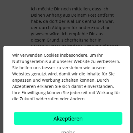
Ich möchte Dir noch mitteilen, dass ich
Deinen Anhang aus Deinem Post entfernt
habe, da dort der iCal-Link enthalten war,
der durch Abtippen für andere nutzbar
gewesen wäre. Ich empfehle Dir aus
diesem Grund, sicherheitshalber in
Personio unter
Kalender > Export
auf
Reset
Token
zu klicken und anschließend einen
Wir verwenden Cookies insbesondere, um Ihr
neuen
iCal-Link
zu generieren und zu
Nutzungserlebnis auf unserer Website zu verbessern.
exportieren.
Sie helfen uns besser zu verstehen wie unsere
Websites genutzt wird, damit wir die Inhalte für Sie
anpassen und Werbung schalten können. Durch
Hoffentlich hilft Dir das weiter!
Akzeptieren erklären Sie sich damit einverstanden.
Viele Grüße
Ihre Einwilligung können Sie jederzeit mit Wirkung für
die Zukunft widerrufen oder ändern.
Andreas
Akzeptieren
kalender
kalenderintegration
Outlook
mehr