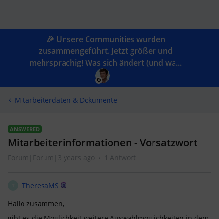
🎉 Unsere Communities wurden
zusammengeführt. Jetzt größer und
mehrsprachig! Was sich ändert (und wa...
Mitarbeiterdaten & Dokumente
ANSWERED
Mitarbeiterinformationen - Vorsatzwort
Forum|Forum|3 years ago
1 Antwort
TheresaMS
T
Hallo zusammen,
gibt es die Möglichkeit weitere Auswahlmöglichkeiten in dem