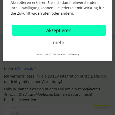
Akzeptieren erklären Sie sich damit einverstanden.
attribute
Mitarbeiterinformationen
Ihre Einwilligung können Sie jederzeit mit Wirkung für
die Zukunft widerrufen oder ändern.
Mitarbeiterprofil
Akzeptieren
mehr
1 Antwort
Impressum
|
Datenschutzerklärung
KatharinaS.
Forum|Forum|3 years ago
ANTWORT
Hallo
@TheresaMS
,
ich vermute, dass Ihr die DATEV Integration nutzt. Liege ich
da richtig mit meiner Vermutung?
Falls ja, handelt es sich in dem Fall um ein
vordefiniertes
Attribut
. Die
Auswahloptionen
können dadurch nicht
bearbeitet werden.