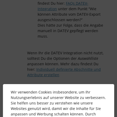
findest Du hier:
FAQs DATEV-
Integration
unter dem Punkt “Wie
können Attribute vom DATEV-Export
ausgeschlossen werden?”
Dies hätte zur Folge, dass die Angabe
manuell in DATEV gepflegt werden
muss.
Wenn Ihr die DATEV Integration nicht nutzt,
solltest Du die Optionen der
Auswahlliste
anpassen können. Mehr dazu findest Du
hier:
Individuell definierte Abschnitte und
Attribute erstellen
Beste Grüße
Wir verwenden Cookies insbesondere, um Ihr
Nutzungserlebnis auf unserer Website zu verbessern.
Katharina
Sie helfen uns besser zu verstehen wie unsere
Websites genutzt wird, damit wir die Inhalte für Sie
anpassen und Werbung schalten können. Durch