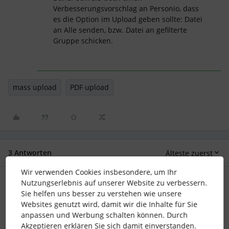
Verbesserungsvorschlag an Personio, dass
es die Option im Upload geben sollte: Datei
an Alle senden, bzw. Datei an gefilterte
Gruppe schicken.
mass upload
PDF upload
3 Antworten
Älteste zuerst
Wir verwenden Cookies insbesondere, um Ihr
Nutzungserlebnis auf unserer Website zu verbessern.
KiCa_SK
Forum|Forum|11 months ago
Sie helfen uns besser zu verstehen wie unsere
Dafür kannst du die Importfunktion (unter EInstellungen /
Websites genutzt wird, damit wir die Inhalte für Sie
Importe) nutzen. Dort gibt es die Option “Import von
anpassen und Werbung schalten können. Durch
Miatrabeitendendokumenten”.
Akzeptieren erklären Sie sich damit einverstanden.