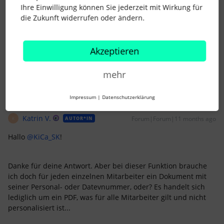
Ihre Einwilligung können Sie jederzeit mit Wirkung für
die Zukunft widerrufen oder ändern.
Ich bin Stefan ;) Einerseits Personalleiter, andererseits
freiberuflicher Berater im Bereich Digitalisierung und Aufbau
von Personalabteilungen und -bereichen. Fragen und
Akzeptieren
Kontakt? Gerne direkt als Nachricht an mich.
mehr
Impressum
|
Datenschutzerklärung
Katrin V.
Forum|Forum|11 months ago
AUTOR*IN
K
Hallo ​
@KiCa_SK
!
Danke für deine Antwort. Aber bei dieser Funktion brauche
ich doch für jeden einzelnen Mitarbeiter ein Dokument mit
seiner Personal- oder Datevnummer, oder? Es handelt sich
lediglich um ein PDF, was für alle Mitarbeiter gilt und nicht
personalisiert ist...