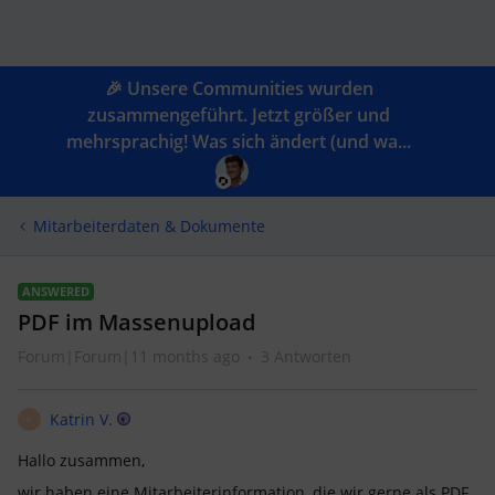
🎉 Unsere Communities wurden
zusammengeführt. Jetzt größer und
mehrsprachig! Was sich ändert (und wa...
Mitarbeiterdaten & Dokumente
ANSWERED
PDF im Massenupload
Forum|Forum|11 months ago
3 Antworten
Katrin V.
K
Hallo zusammen,
wir haben eine Mitarbeiterinformation, die wir gerne als PDF