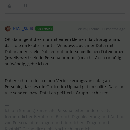
KiCa_SK
Forum|Forum|11 months ago
ANTWORT
OK, dann geht dies nur mit einem kleinen Batchprogramm,
dass die im Explorer unter WIndows aus einer Datei mit
Dateinamen, viele Dateien mit unterschiedlichen Dateinamen
(jeweils wechselnde Personalnummer) macht. Auch unnötig
aufwändig, gebe ich zu.
Daher schreib doch einen Verbesserungsvorschlag an
Personio, dass es die Option im Upload geben sollte: Datei an
Alle senden, bzw. Datei an gefilterte Gruppe schicken.
Ich bin Stefan ;) Einerseits Personalleiter, andererseits
freiberuflicher Berater im Bereich Digitalisierung und Aufbau
von Personalabteilungen und -bereichen. Fragen und
Kontakt? Gerne direkt als Nachricht an mich.