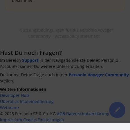
bekommen.
Nutzungsbedingungen für die Personio Voyager
Community
Accessibility statement
Hast Du noch Fragen?
Im Bereich
Support
in der Navigationsleiste Deines Personio-
Accounts, kannst Du weitere Unterstützung erhalten.
Du kannst Deine Frage auch in der
Personio Voyager Community
stellen.
Weitere Informationen
Developer Hub
Überblick Implementierung
Webinare
©
2025
Personio SE & Co. KG
AGB
Datenschutzerklärung
Impressum
Cookie-Einstellungen