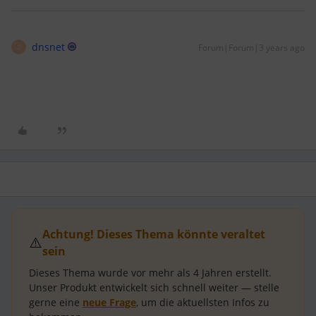
dnsnet
Forum|Forum|3 years ago
D
Achtung! Dieses Thema könnte veraltet
⚠️
sein
Dieses Thema wurde vor mehr als
4 Jahren
erstellt.
Unser Produkt entwickelt sich schnell weiter — stelle
gerne eine
neue Frage
, um die aktuellsten Infos zu