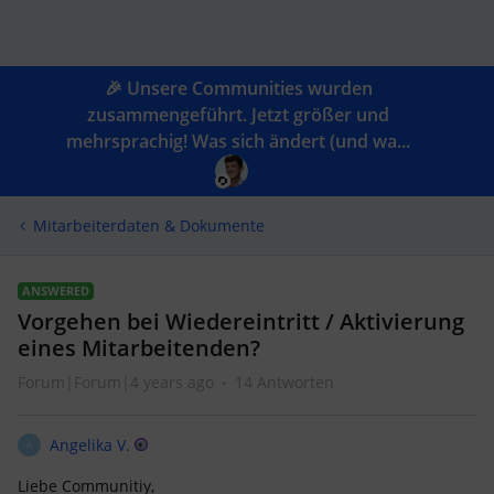
🎉 Unsere Communities wurden
zusammengeführt. Jetzt größer und
mehrsprachig! Was sich ändert (und wa...
Mitarbeiterdaten & Dokumente
ANSWERED
Vorgehen bei Wiedereintritt / Aktivierung
eines Mitarbeitenden?
Forum|Forum|4 years ago
14 Antworten
Angelika V.
A
Liebe Communitiy,