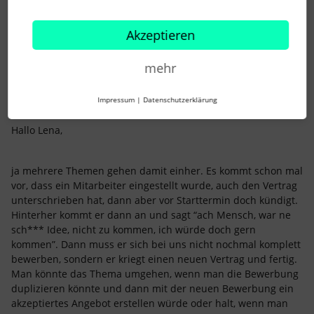
Denn im normalen Angebotsprozess einer neuen Bewerbung
und dem setzten in die Phase “akzeptiert”, wird ein
Akzeptieren
Mitarbeiterprofil angelegt.
Ich freue mich auf Deine kurze Rückmeldung. :)
mehr
Liebe Grüße
Lena
Impressum
|
Datenschutzerklärung
Hallo Lena,
ja mehrere Themen gehen damit einher. Es kommt schon mal
vor, dass ein Mitarbeiter eingestellt wurde, auch den Vertrag
unterschrieben hat, dann aber vor Starttermin doch kündigt.
Hinterher kommt er dann an und sagt “ach Mensch, war ne
sch*** Idee, nicht zu kommen, ich würde doch gern
kommen”. Dann muss er sich bei uns nicht nochmal komplett
bewerben, sondern er kriegt einen neuen Vertrag und fertig.
Man könnte das Thema umgehen, wenn man die Bewerbung
duplizieren könnte und dann mit der neuen Bewerbung ein
akzeptiertes Angebot erstellen würde oder halt, wenn man