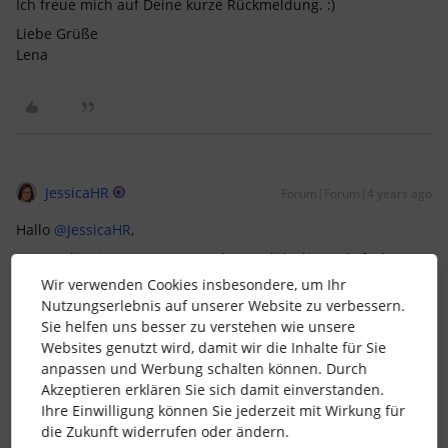
Ich freue mich auf Deine kurze Rückmeldung. :)
Liebe Grüße
Lena
JessicaHR
Forum|Forum|4 years ago
Hallo
@JessicaHR
,
Wie ist die Situation, wenn ein*e Kandidat*in mehrfach
“akzeptiert” wird?
Wir verwenden Cookies insbesondere, um Ihr
Nutzungserlebnis auf unserer Website zu verbessern.
Dass ein Bewerberprofil existiert und Du möchtest ein
Sie helfen uns besser zu verstehen wie unsere
2. Mitarbeiterprofil daraus anlegen, da die Person
Websites genutzt wird, damit wir die Inhalte für Sie
nochmal anfängt und sich nicht nochmal beworben
anpassen und Werbung schalten können. Durch
hat.
Akzeptieren erklären Sie sich damit einverstanden.
Jemand hat sich beworben und die Phase wurde intern
Ihre Einwilligung können Sie jederzeit mit Wirkung für
ggf. zu früh auf “akzeptiert” gestellt.
die Zukunft widerrufen oder ändern.