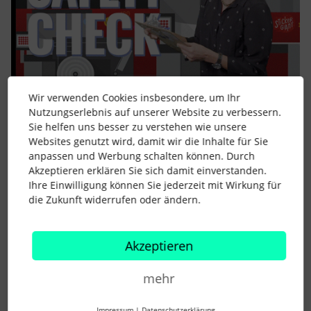
Wir verwenden Cookies insbesondere, um Ihr
Nutzungserlebnis auf unserer Website zu verbessern.
Sie helfen uns besser zu verstehen wie unsere
6 Menschen gefällt dies
Websites genutzt wird, damit wir die Inhalte für Sie
anpassen und Werbung schalten können. Durch
Akzeptieren erklären Sie sich damit einverstanden.
Ihre Einwilligung können Sie jederzeit mit Wirkung für
die Zukunft widerrufen oder ändern.
AlexB
Forum|Forum|3 years ago
Akzeptieren
Moin,
ich schließe mich da
@sissi Kistner
an.
mehr
Das ist ein organisatorisches Problem. Gegen
Impressum
|
Datenschutzerklärung