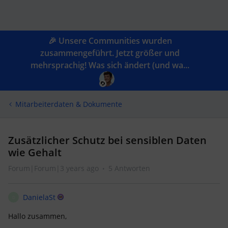
🎉 Unsere Communities wurden
zusammengeführt. Jetzt größer und
mehrsprachig! Was sich ändert (und wa...
Mitarbeiterdaten & Dokumente
Zusätzlicher Schutz bei sensiblen Daten
wie Gehalt
Forum|Forum|3 years ago
5 Antworten
DanielaSt
D
Hallo zusammen,