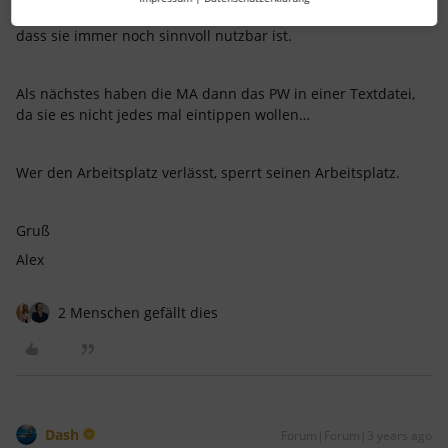
Faulheit/Ignoranz/... kann man Software nicht so abdichten,
dass sie immer noch sinnvoll nutzbar ist.
Als nächstes haben die MA dann das PW in einer Textdatei,
da sie es nicht jedes mal eintippen wollen…
Wer den Arbeitsplatz verlässt, sperrt seinen Arbeitsplatz.
Gruß
Alex
2 Menschen gefällt dies
Dash
Forum|Forum|3 years ago