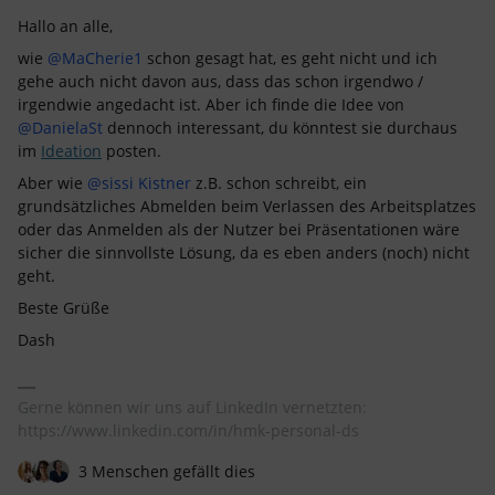
Hallo an alle,
wie
@MaCherie1
schon gesagt hat, es geht nicht und ich
gehe auch nicht davon aus, dass das schon irgendwo /
irgendwie angedacht ist. Aber ich finde die Idee von
@DanielaSt
dennoch interessant, du könntest sie durchaus
im
Ideation
posten.
Aber wie
@sissi Kistner
z.B. schon schreibt, ein
grundsätzliches Abmelden beim Verlassen des Arbeitsplatzes
oder das Anmelden als der Nutzer bei Präsentationen wäre
sicher die sinnvollste Lösung, da es eben anders (noch) nicht
geht.
Beste Grüße
Dash
Gerne können wir uns auf LinkedIn vernetzten:
https://www.linkedin.com/in/hmk-personal-ds
3 Menschen gefällt dies