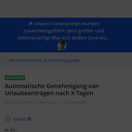
🎉 Unsere Communities wurden
zusammengeführt. Jetzt größer und
mehrsprachig! Was sich ändert (und wa...
Mitarbeiterrollen & Genehmigungen
ANSWERED
Automatische Genehmigung von
Urlaubsanträgen nach X Tagen
Forum|Forum|4 years ago
7 Antworten
KathiG
K
Hi ihr,