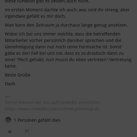
diese Funktion gibt es (leider) auch nicht.
Im ersten Moment dachte ich auch, was seid ihr streng, aber
irgendwie gefällt es mir doch.
Man kann den Zeitraum ja durchaus lange genug ansetzen.
Wobei ich bei uns immer möchte, dass die betreffenden
Mitarbeiter vorher persönlich darüber sprechen und die
Genehmigung dann nur noch reine Formsache ist. Somit
gäbe es den Fall bei uns nie, dass es so drastisch dann zu
einer “Pech gehabt, nun musst du eben vertreten”-Vertretung
käme.
Beste Grüße
Dash
Gerne können wir uns auf LinkedIn vernetzten:
https://www.linkedin.com/in/hmk-personal-ds
1 Personen gefällt dies