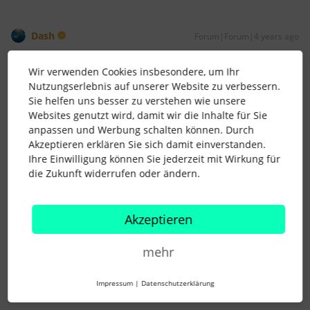
Dash
Forum|Forum|4 years ago
Danke für dein Feedback, ich warte mal, ob es ggf. einen
Wir verwenden Cookies insbesondere, um Ihr
Workaround gibt.
Nutzungserlebnis auf unserer Website zu verbessern.
Bin gespannt, ich kann den leider nicht bieten.
Sie helfen uns besser zu verstehen wie unsere
Websites genutzt wird, damit wir die Inhalte für Sie
Aber ich lese weiter mit, finde es interessant.
anpassen und Werbung schalten können. Durch
Beste Grüße
Akzeptieren erklären Sie sich damit einverstanden.
Dash
Ihre Einwilligung können Sie jederzeit mit Wirkung für
die Zukunft widerrufen oder ändern.
Gerne können wir uns auf LinkedIn vernetzten:
https://www.linkedin.com/in/hmk-personal-ds
Akzeptieren
1 Personen gefällt dies
mehr
Impressum
|
Datenschutzerklärung