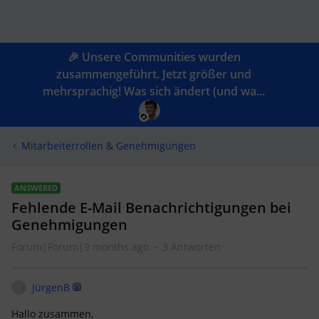
🎉 Unsere Communities wurden
zusammengeführt. Jetzt größer und
mehrsprachig! Was sich ändert (und wa...
Mitarbeiterrollen & Genehmigungen
ANSWERED
Fehlende E-Mail Benachrichtigungen bei
Genehmigungen
Forum|Forum|9 months ago
3 Antworten
JürgenB
J
Hallo zusammen,