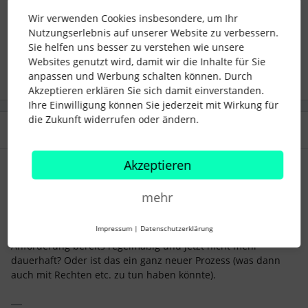
notifications
email issues
Wir verwenden Cookies insbesondere, um Ihr
Nutzungserlebnis auf unserer Website zu verbessern.
Sie helfen uns besser zu verstehen wie unsere
1 Personen gefällt dies
Websites genutzt wird, damit wir die Inhalte für Sie
anpassen und Werbung schalten können. Durch
Akzeptieren erklären Sie sich damit einverstanden.
Ihre Einwilligung können Sie jederzeit mit Wirkung für
die Zukunft widerrufen oder ändern.
3 Antworten
Älteste zuerst
Akzeptieren
KiCa_SK
Forum|Forum|9 months ago
mehr
Es gab in den vergangenen Tagen mehrere Mailprobleme,
evtl. hängt dies auch damit zusammen?
Impressum
|
Datenschutzerklärung
Funktionierte der Mailversand in Bezug auf deine
Anforderung bereits regelmäßig und jetzt nicht mehr
dauerhaft? Oder ist das ein ganz neuer Prozess (was dann
auch mit Rechten etc. zu tun haben könnte).