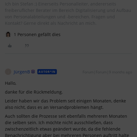
Ich bin Stefan ;) Einerseits Personalleiter, andererseits
freiberuflicher Berater im Bereich Digitalisierung und Aufbau
von Personalabteilungen und -bereichen. Fragen und
Kontakt? Gerne direkt als Nachricht an mich.
1 Personen gefällt dies
JürgenB
Forum|Forum|9 months ago
AUTOR*IN
J
Hallo,
danke für die Rückmeldung.
Leider haben wir das Problem seit einigen Monaten, denke
also nicht, dass es an Versandproblemen hängt.
Auch sollten die Prozesse seit ebenfalls mehreren Monaten
die selben sein. Ich möchte nicht ausschließen, dass
zwischenzeitlich etwas geändert wurde, da die fehlende
Benachrichtigung aber bei mehreren Personen auftritt halte