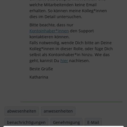
welche Mitarbeitenden keine Email
erhalten. So können meine Kolleg*innen
dies im Detail untersuchen.
Bitte beachte, dass nur
Kontoinhaber*innen
den Support
kontaktieren können.
Falls notwendig, wende Dich bitte an Deine
Kolleg*innen in dieser Rolle, oder füge Dich
selbst als Kontoinhaber*in hinzu. Wie das
geht, kannst Du
hier
nachlesen.
Beste Grüße
Katharina
abwesenheiten
anwesenheiten
benachrichtigungen
Genehmigung
E-Mail