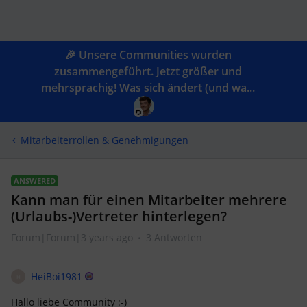
🎉 Unsere Communities wurden
zusammengeführt. Jetzt größer und
mehrsprachig! Was sich ändert (und wa...
Mitarbeiterrollen & Genehmigungen
ANSWERED
Kann man für einen Mitarbeiter mehrere
(Urlaubs-)Vertreter hinterlegen?
Forum|Forum|3 years ago
3 Antworten
HeiBoi1981
H
Hallo liebe Community :-)