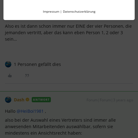
Erstmal DANKESCHÖN für die ultra krass schnelle Reaktion,
das ist ja der Hammer hier :-)
Impressum
|
Datenschutzerklärung
Ich glaube ich habe mich missverständlich ausgedrückt.
Also es ist dann schon immer nur EINE der vier Personen, die
jemanden vertritt, aber das kann eben Person 1, 2 oder 3
sein…
1 Personen gefällt dies
Dash
Forum|Forum|3 years ago
ANTWORT
Hallo
@HeiBoi1981
,
also bei der Auswahl eines Vertreters sind immer alle
anwesenden Mitarbeitenden auswählbar, sofern sie
mindestens ein Ansichtsrecht haben: