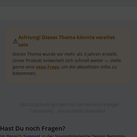
Achtung! Dieses Thema könnte veraltet
⚠️
sein
Dieses Thema wurde vor mehr als
3 Jahren
erstellt.
Unser Produkt entwickelt sich schnell weiter — stelle
gerne eine
neue Frage
, um die aktuellsten Infos zu
bekommen.
Nutzungsbedingungen für die Personio Voyager
Community
Accessibility statement
Hast Du noch Fragen?
Im Bereich
Support
in der Navigationsleiste Deines Personio-