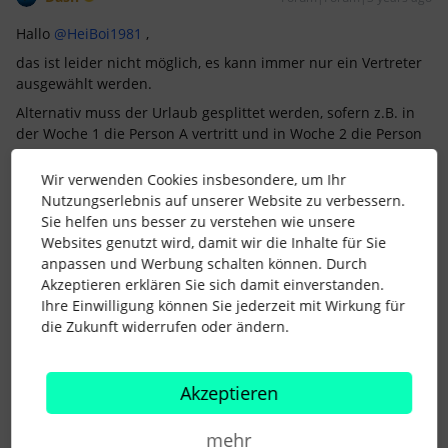
Hallo
@HeiBoi1981
,
das ist leider nicht möglich, es kann immer nur ein Vertreter
ausgewählt werden.
Alternativ muss der Urlaub gesplittet werden, sofern z.B. in
der Woche 1 die Person A vertritt und in Woche 2 die Person
B. Aber du siehst, auch da geht immer nur ein Vertreter.
Wir verwenden Cookies insbesondere, um Ihr
Beste Grüße
Nutzungserlebnis auf unserer Website zu verbessern.
Dash
Sie helfen uns besser zu verstehen wie unsere
Websites genutzt wird, damit wir die Inhalte für Sie
anpassen und Werbung schalten können. Durch
Gerne können wir uns auf LinkedIn vernetzten:
Akzeptieren erklären Sie sich damit einverstanden.
https://www.linkedin.com/in/hmk-personal-ds
Ihre Einwilligung können Sie jederzeit mit Wirkung für
die Zukunft widerrufen oder ändern.
Akzeptieren
HeiBoi1981
Forum|Forum|3 years ago
AUTOR*IN
H
mehr