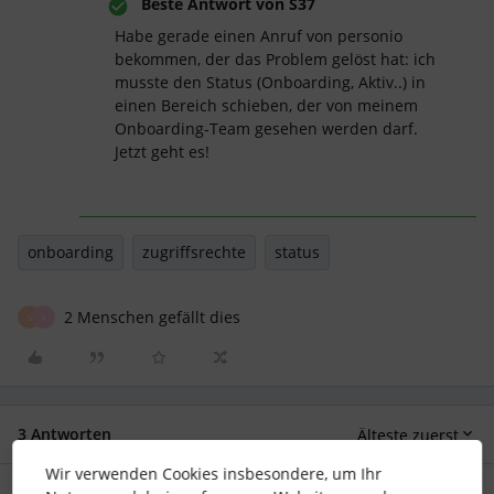
Beste Antwort von
S37
Habe gerade einen Anruf von personio
bekommen, der das Problem gelöst hat: ich
musste den Status (Onboarding, Aktiv..) in
einen Bereich schieben, der von meinem
Onboarding-Team gesehen werden darf.
Jetzt geht es!
onboarding
zugriffsrechte
status
2 Menschen gefällt dies
S
A
3 Antworten
Älteste zuerst
Wir verwenden Cookies insbesondere, um Ihr