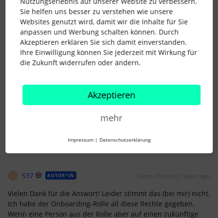
Nutzungserlebnis auf unserer Website zu verbessern.
SarahHen
Forum|Forum|2 years ago
Sie helfen uns besser zu verstehen wie unsere
Hallo
@S37
,
Websites genutzt wird, damit wir die Inhalte für Sie
anpassen und Werbung schalten können. Durch
du kannst über die Berechtigungen der Rolle die
Akzeptieren erklären Sie sich damit einverstanden.
Zugriffsrechte für das Onboarding geben (Einstellungen >
Ihre Einwilligung können Sie jederzeit mit Wirkung für
Mitarbeitendenrollen > Personaldaten: Onboarding).
die Zukunft widerrufen oder ändern.
Dann sieht diese Rolle alle Personen, die im Status
Onboarding sind und auch alle Aufgaben inkl. der
hinterlegten Infos.
Akzeptieren
1 Personen gefällt dies
mehr
S
Impressum
|
Datenschutzerklärung
S37
Forum|Forum|2 years ago
AUTOR*IN
S
Vielen Dank für die Antwort! Leider stimmt das (bei mir) nicht.
Ich habe der Onboarding-Rolle all diese Rechte gegeben.
Wenn eine Person aus der Rolle aber auf einen zukünftige