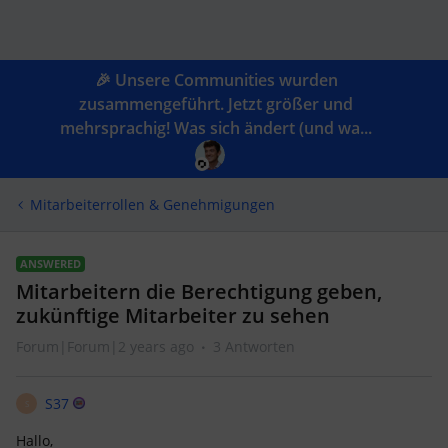
🎉 Unsere Communities wurden
zusammengeführt. Jetzt größer und
mehrsprachig! Was sich ändert (und wa...
Mitarbeiterrollen & Genehmigungen
ANSWERED
Mitarbeitern die Berechtigung geben,
zukünftige Mitarbeiter zu sehen
Forum|Forum|2 years ago
3 Antworten
S37
S
Hallo,