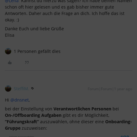
@Lena
Kannst du hierzu was sagen? Ich habe deinen Namen
schon oft hier gelesen und es gab bisher immer gute
Antworten. Daher auch die Frage an dich. Ich hoffe das ist
okay. :)
Danke Euch und liebe Grüße
Elisa
1 Personen gefällt dies
SteffiM.
Forum|Forum|1 year ago
Hi
@dnsnet
,
bei der Einstellung von
Verantwortlichen Personen
bei
On-/Offboarding Aufgaben
gibt es dir Möglichkeit,
“Führungskraft”
auszuwählen, ohne dieser eine
Onboarding-
Gruppe
zuzuweisen: