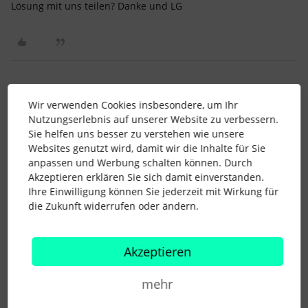
Lösung mit uns teilen? Danke und LG
mandy.michael
Forum|Forum|1 year ago
AUTOR*IN
M
Wir verwenden Cookies insbesondere, um Ihr
Nutzungserlebnis auf unserer Website zu verbessern.
Wir haben das gleiche Problem. Konntet ihr über das Support
Sie helfen uns besser zu verstehen wie unsere
Team eine Lösung finden? Und wenn ja, würdest du die
Websites genutzt wird, damit wir die Inhalte für Sie
Lösung mit uns teilen? Danke und LG
anpassen und Werbung schalten können. Durch
Hi
@JuSi
ich habe die Anfrage erst heute raus geschickt. Ich
Akzeptieren erklären Sie sich damit einverstanden.
kann mich gern bei dir melden, sollte ich hier eine Lösung
Ihre Einwilligung können Sie jederzeit mit Wirkung für
finden.
die Zukunft widerrufen oder ändern.
LG,
Akzeptieren
Mandy
mehr
1 Personen gefällt dies