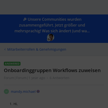
🎉 Unsere Communities wurden
zusammengeführt. Jetzt größer und
mehrsprachig! Was sich ändert (und wa...
Mitarbeiterrollen & Genehmigungen
ANSWERED
Onboardinggruppen Workflows zuweisen
Forum|Forum|1 year ago
6 Antworten
mandy.michael
M
Hi,