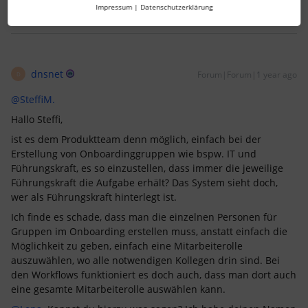
Impressum
|
Datenschutzerklärung
dnsnet
Forum|Forum|1 year ago
D
@SteffiM.
Hallo Steffi,
ist es dem Produktteam denn möglich, einfach bei der
Erstellung von Onboardinggruppen wie bspw. IT und
Führungskraft, es so einzustellen, dass immer die jeweilige
Führungskraft die Aufgabe erhält? Das System sieht doch,
wer als Führungskraft hinterlegt ist.
Ich finde es schade, dass man die einzelnen Personen für
Gruppen im Onboarding erstellen muss, anstatt einfach die
Möglichkeit zu geben, einfach eine Mitarbeiterolle
auszuwählen, wo alle notwendigen Kollegen drin sind. Bei
den Workflows funktioniert es doch auch, dass man dort auch
eine gesamte Mitarbeiterolle auswählen kann.