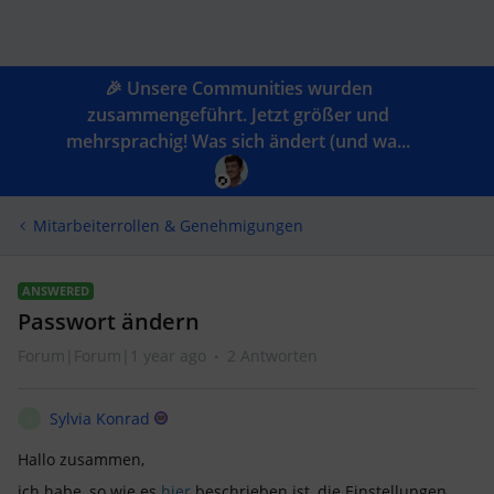
🎉 Unsere Communities wurden
zusammengeführt. Jetzt größer und
mehrsprachig! Was sich ändert (und wa...
Mitarbeiterrollen & Genehmigungen
ANSWERED
Passwort ändern
Forum|Forum|1 year ago
2 Antworten
Sylvia Konrad
S
Hallo zusammen,
ich habe, so wie es
hier
beschrieben ist, die Einstellungen