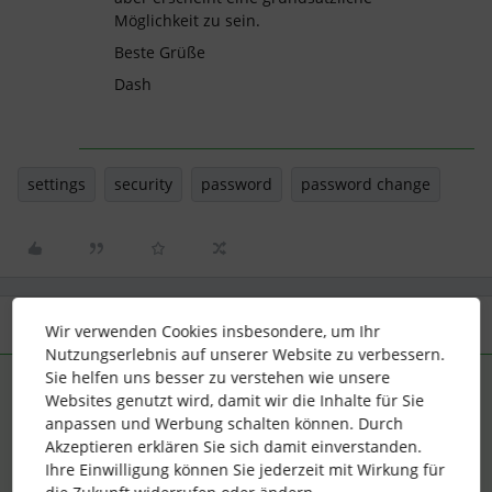
Möglichkeit zu sein.
Beste Grüße
Dash
settings
security
password
password change
2 Antworten
Älteste zuerst
Wir verwenden Cookies insbesondere, um Ihr
Nutzungserlebnis auf unserer Website zu verbessern.
Sie helfen uns besser zu verstehen wie unsere
Dash
Forum|Forum|1 year ago
ANTWORT
Websites genutzt wird, damit wir die Inhalte für Sie
anpassen und Werbung schalten können. Durch
Hallo ​
@Sylvia Konrad
,
Akzeptieren erklären Sie sich damit einverstanden.
ich habe mich gerade mal als ein Kollege angemeldet und
Ihre Einwilligung können Sie jederzeit mit Wirkung für
finde dort diese Option: