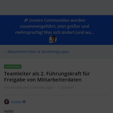
🎉 Unsere Communities wurden
zusammengeführt. Jetzt größer und
mehrsprachig! Was sich ändert (und wa...
Mitarbeiterrollen & Genehmigungen
ANSWERED
Teamleiter als 2. Führungskraft für
Freigabe von Mittarbeiterdaten
Forum|Forum|5 months ago
1 Antwort
Susen
Hallo!