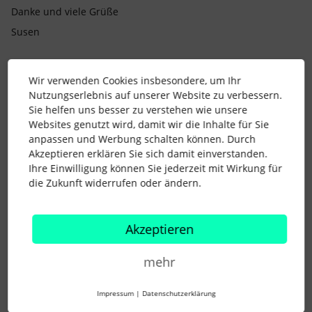
Danke und viele Grüße
Susen
Wir verwenden Cookies insbesondere, um Ihr
Beste Antwort von
Advaita
Nutzungserlebnis auf unserer Website zu verbessern.
Hallo ​
@Susen
,
Sie helfen uns besser zu verstehen wie unsere
Entschuldige falls ich Dich falsch
Websites genutzt wird, damit wir die Inhalte für Sie
verstanden habe, aber wäre es nicht eine
anpassen und Werbung schalten können. Durch
Möglichkeit eine Rolle für diese
Akzeptieren erklären Sie sich damit einverstanden.
Teamleiter/Leads zu erstellen. Dann
Ihre Einwilligung können Sie jederzeit mit Wirkung für
könntest Du diese auch ganz einfach als
die Zukunft widerrufen oder ändern.
genehmigende Instanz auswählen? Oder
habe ich Dich hier vielleicht wirklich falsch
verstanden?
Akzeptieren
Liebe Grüße 🌻
Johanna
mehr
Impressum
|
Datenschutzerklärung