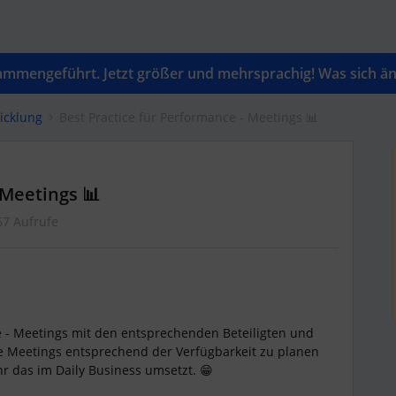
mengeführt. Jetzt größer und mehrsprachig! Was sich änd
icklung
Best Practice für Performance - Meetings 📊
 Meetings 📊
67 Aufrufe
e - Meetings mit den entsprechenden Beteiligten und
e Meetings entsprechend der Verfügbarkeit zu planen
hr das im Daily Business umsetzt. 😁