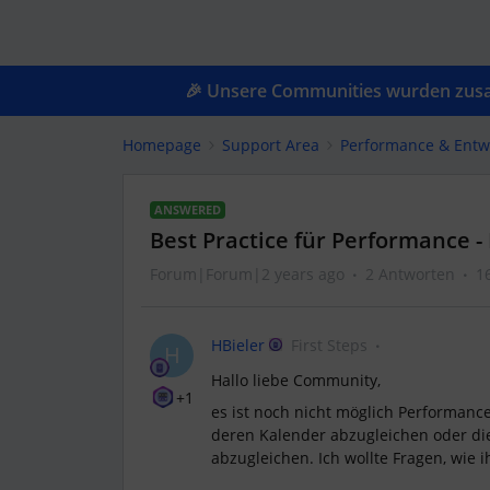
🎉 Unsere Communities wurden zusam
Homepage
Support Area
Performance & Entw
ANSWERED
Best Practice für Performance -
Forum|Forum|2 years ago
2 Antworten
1
HBieler
First Steps
H
Hallo liebe Community,
+1
es ist noch nicht möglich Performanc
deren Kalender abzugleichen oder di
abzugleichen. Ich wollte Fragen, wie i