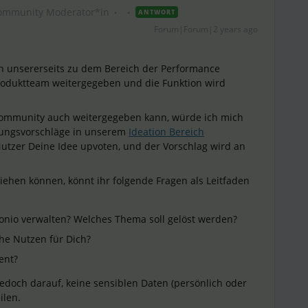
ommunity Moderator*in
ANTWORT
Forum|Forum|2 years ago
n unsererseits zu dem Bereich der Performance
roduktteam weitergegeben und die Funktion wird
Community auch weitergegeben kann, würde ich mich
rungsvorschläge in unserem
Ideation Bereich
Nutzer Deine Idee upvoten, und der Vorschlag wird an
iehen können, könnt ihr folgende Fragen als Leitfaden
onio verwalten? Welches Thema soll gelöst werden?
he Nutzen für Dich?
ent?
 jedoch darauf, keine sensiblen Daten (persönlich oder
ilen.