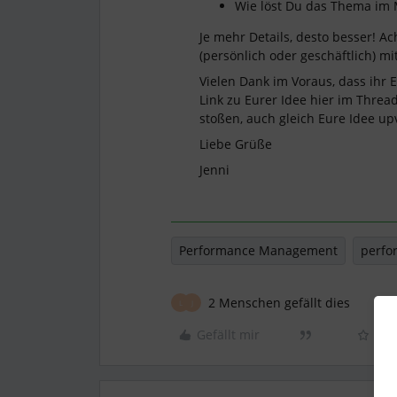
Wie löst Du das Thema im
Je mehr Details, desto besser! Ac
(persönlich oder geschäftlich) m
Vielen Dank im Voraus, dass ihr E
Link zu Eurer Idee hier im Threa
stoßen, auch gleich Eure Idee u
Liebe Grüße
Jenni
Performance Management
perfo
2 Menschen gefällt dies
L
J
Gefällt mir