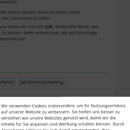
 Moment?
htet jedoch darauf, keine sensiblen Daten
it der Community zu teilen.
ure Ideen mit uns teilt 🙌🏽. Denkt bitte daran, den
d zu posten, damit andere User, die auf Eure Frage
pvoten können.
rmance
performance meeting
Wir verwenden Cookies insbesondere, um Ihr Nutzungserlebnis
Teilen
auf unserer Website zu verbessern. Sie helfen uns besser zu
verstehen wie unsere Websites genutzt wird, damit wir die
Inhalte für Sie anpassen und Werbung schalten können. Durch