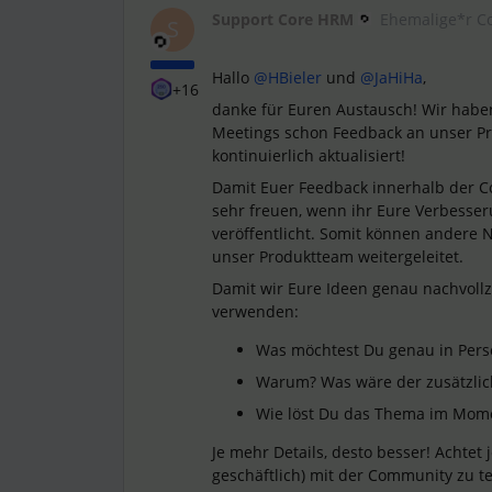
Support Core HRM
Ehemalige*r C
S
Hallo
@HBieler
und
@JaHiHa
,
+16
danke für Euren Austausch! Wir habe
Meetings schon Feedback an unser P
kontinuierlich aktualisiert!
Damit Euer Feedback innerhalb der 
sehr freuen, wenn ihr Eure Verbesse
veröffentlicht. Somit können andere 
unser Produktteam weitergeleitet.
Damit wir Eure Ideen genau nachvollz
verwenden:
Was möchtest Du genau in Pers
Warum? Was wäre der zusätzlic
Wie löst Du das Thema im Mom
Je mehr Details, desto besser! Achtet
geschäftlich) mit der Community zu te