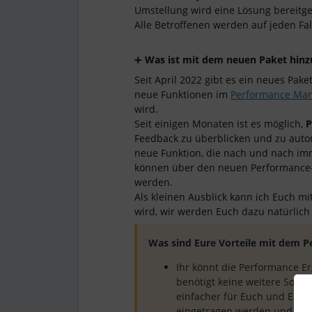
Umstellung wird eine Lösung bereitge
Alle Betroffenen werden auf jeden Fal
➕
Was ist mit dem neuen Paket hi
Seit April 2022 gibt es ein neues Pak
neue Funktionen im
Performance Ma
wird.
Seit einigen Monaten ist es möglich,
P
Feedback
zu überblicken und zu auto
neue Funktion, die nach und nach im
können über den neuen Performance-Bu
werden.
Als kleinen Ausblick kann ich Euch mit
wird, wir werden Euch dazu natürlich
Was sind Eure Vorteile mit dem 
Ihr könnt die Performance E
benötigt keine weitere Softw
einfacher für Euch und Eure
eingetragen werden und es m