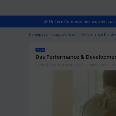
🎉 Unsere Communities wurden zusam
Homepage
Support Area
Performance & Entw
H.U.G
Das Performance & Development
Forum|Forum|4 years ago
0 Antworten
4