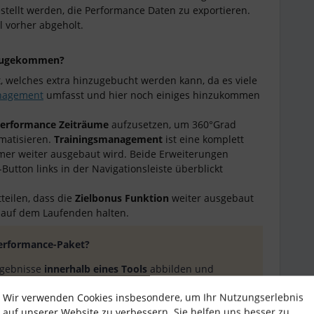
stellt werden, die Performance Daten zu exportieren.
l vorher abgeholt.
nzugekommen?
et, welches extra hinzugebucht werden
kann, da es viele
nagement
umfasst und hier noch einiges hinzukommen
erformance Zeiträume
aufzusetzen, um 360°Grad
matisieren.
Trainingsmanagement
ist eine komplett
mer weiter ausgebaut wird. Beide Erweiterungen
tton links in der Navigationsleiste überblickt
teilen, dass die
Zielbonus Funktion
weiter ausgebaut
 auf dem Laufenden halten.
Performance-Paket?
rgebnisse
innerhalb eines Tools
abbilden und
are für Euren Feedback-Zyklus. Das macht es
Wir verwenden Cookies insbesondere, um Ihr Nutzungserlebnis
 Mitarbeitenden. Daten müssen nur einmal
auf unserer Website zu verbessern. Sie helfen uns besser zu
uss nur ein Login angelegt werden. Je nachdem,