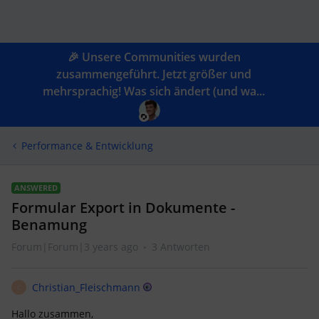
🎉 Unsere Communities wurden
zusammengeführt. Jetzt größer und
mehrsprachig! Was sich ändert (und wa...
Performance & Entwicklung
ANSWERED
Formular Export in Dokumente -
Benamung
Forum|Forum|3 years ago
3 Antworten
Christian_Fleischmann
C
Hallo zusammen,