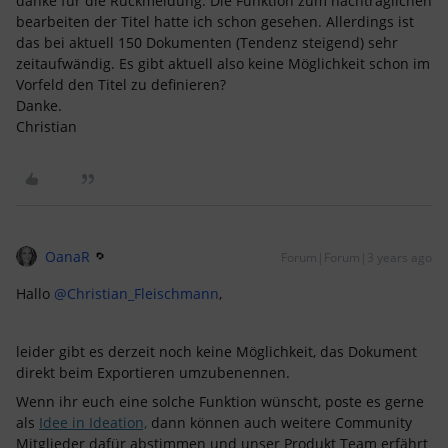
danke für die Rückmeldung. Die Funktion zum nachträglichen
bearbeiten der Titel hatte ich schon gesehen. Allerdings ist
das bei aktuell 150 Dokumenten (Tendenz steigend) sehr
zeitaufwändig. Es gibt aktuell also keine Möglichkeit schon im
Vorfeld den Titel zu definieren?
Danke.
Christian
OanaR
Forum|Forum|3 years ago
Hallo
@Christian_Fleischmann
,
leider gibt es derzeit noch keine Möglichkeit, das Dokument
direkt beim Exportieren umzubenennen.
Wenn ihr euch eine solche Funktion wünscht, poste es gerne
als
Idee in Ideation,
dann können auch weitere Community
Mitglieder dafür abstimmen und unser Produkt Team erfährt