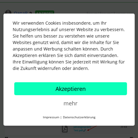
OanaR
Forum|Forum|3 years ago
ANTWORT
Wir verwenden Cookies insbesondere, um Ihr
Hallo
@Christian_Fleischmann
,
Nutzungserlebnis auf unserer Website zu verbessern.
nachdem Du die Feedbacks exportiert hast, gibt es die
Sie helfen uns besser zu verstehen wie unsere
Möglichkeit im Dokumentenreiter unter der jeweiligen
Websites genutzt wird, damit wir die Inhalte für Sie
Kategorie, die Namen der hinterlegten Dokumente zu
anpassen und Werbung schalten können. Durch
bearbeiten. Dafür klickst Du einfach auf das Bleistift-Symbol
Akzeptieren erklären Sie sich damit einverstanden.
und änderst den Namen des Dokuments entsprechend.
Ihre Einwilligung können Sie jederzeit mit Wirkung für
Siehe Screenshots
die Zukunft widerrufen oder ändern.
Akzeptieren
mehr
Impressum
|
Datenschutzerklärung