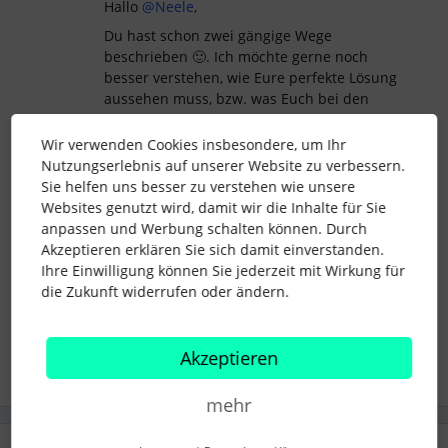
Hallo
@Neele
,
Du hast schon zwei gängige Wege
beschrieben 🙂. Ich möchte gerne noch
besser verstehen, wie Eure perfekte Lösung
aussehen muss, bzw. was Euch bei den
ausprobierten Prozessen noch gefehlt hat?
Ich freue mich auf Dein Feedback.
Wir verwenden Cookies insbesondere, um Ihr
Nutzungserlebnis auf unserer Website zu verbessern.
Viele Grüße
Sie helfen uns besser zu verstehen wie unsere
Efrain
Websites genutzt wird, damit wir die Inhalte für Sie
anpassen und Werbung schalten können. Durch
Akzeptieren erklären Sie sich damit einverstanden.
Ihre Einwilligung können Sie jederzeit mit Wirkung für
Feedbackgespräche
Feedbackmeeting
die Zukunft widerrufen oder ändern.
jahresgespräch
Akzeptieren
mehr