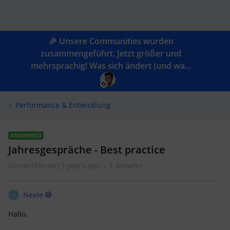
🎉 Unsere Communities wurden
zusammengeführt. Jetzt größer und
mehrsprachig! Was sich ändert (und wa...
Performance & Entwicklung
ANSWERED
Jahresgespräche - Best practice
Forum|Forum|3 years ago
1 Antwort
Neele
N
Hallo,