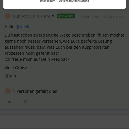
1 Antwort
Impressum
|
Datenschutzerklärung
Support Core HRM
Forum|Forum|3 years ago
ANTWORT
S
Hallo
@Neele
,
Du hast schon zwei gängige Wege beschrieben 🙂. Ich möchte
gerne noch besser verstehen, wie Eure perfekte Lösung
aussehen muss, bzw. was Euch bei den ausprobierten
Prozessen noch gefehlt hat?
Ich freue mich auf Dein Feedback.
Viele Grüße
Efrain
1 Personen gefällt dies
S