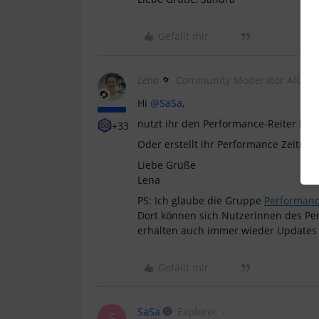
Gefällt mir
Lena
Community Moderator Alumn
Hi
@SaSa
,
nutzt ihr den Performance-Reiter im M
+33
Oder erstellt ihr Performance Zeiträ
Liebe Grüße
Lena
PS: Ich glaube die Gruppe
Performanc
Dort können sich Nutzerinnen des P
erhalten auch immer wieder Updates
Gefällt mir
SaSa
Explorer
S