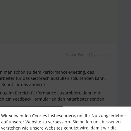
Forum|Forum|3 years ago
enn man schon zu dem Performance-Meeting, das
rbeiter für das Gespräch ausfüllen soll, senden kann.
 Könnt ihr das ändern?
genug im Bereich Performance ausprobiert, denn mir
ich ein Feedback Formular an den Mitarbeiter senden
Wir verwenden Cookies insbesondere, um Ihr Nutzungserlebnis
auf unserer Website zu verbessern. Sie helfen uns besser zu
verstehen wie unsere Websites genutzt wird, damit wir die