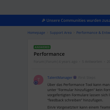
🎉 Unsere Communities wurden zusam
Homepage
Support Area
Performance & Entw
ANSWERED
Performance
Forum|Forum|4 years ago
5 Antworten
2
TalentManager
First Steps
T
Über das Performance Tool kann man 
unter “Formular hinzufügen” kein For
vorgefertigten Formulare lassen sich 
“feedback schreiben” hinzufügen.
Ein/e Vorgesetzte/r kann einem Teamm