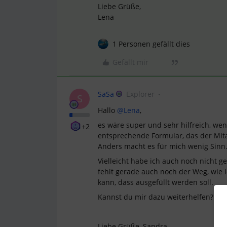
Liebe Grüße,
Lena
1 Personen gefällt dies
Gefällt mir
SaSa
Explorer
S
Hallo
@Lena
,
es wäre super und sehr hilfreich, w
+2
entsprechende Formular, das der Mita
Anders macht es für mich wenig Sinn.
Vielleicht habe ich auch noch nicht 
fehlt gerade auch noch der Weg, wie 
kann, dass ausgefüllt werden soll.
Kannst du mir dazu weiterhelfen?
Liebe Grüße, Sandra