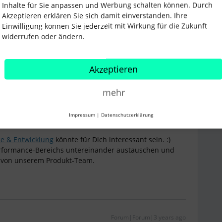
Inhalte für Sie anpassen und Werbung schalten können. Durch
Akzeptieren erklären Sie sich damit einverstanden. Ihre
Einwilligung können Sie jederzeit mit Wirkung für die Zukunft
widerrufen oder ändern.
i
Forum|Forum|3 years ago
Akzeptieren
itarbeiterprofil?
mehr
ume und fragt Feedback für eine Gruppe auf einmal an?
Impressum
|
Datenschutzerklärung
e & Entwicklung
könnte für Dich interessant sein. :)
erformance-Bereichs untereinander austauschen und
 von unserem Produkt-Team.
Forum|Forum|3 years ago