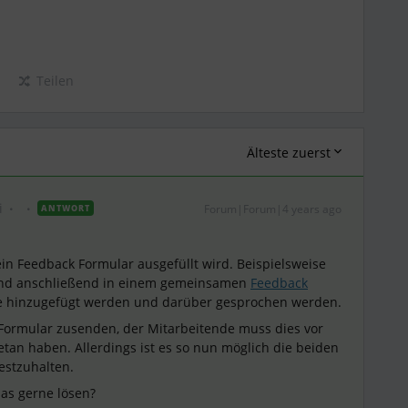
Teilen
Älteste zuerst
i
Forum|Forum|4 years ago
ANTWORT
 ein Feedback Formular ausgefüllt wird. Beispielsweise
nd anschließend in einem gemeinsamen
Feedback
e hinzugefügt werden und darüber gesprochen werden.
 Formular zusenden, der Mitarbeitende muss dies vor
etan haben. Allerdings ist es so nun möglich die beiden
estzuhalten.
das gerne lösen?