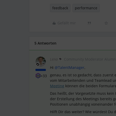
feedback
performance
Gefällt mir
5 Antworten
Lena
Community Moderator Alumn
Hi
@TalentManager
,
genau, es ist so gedacht, dass zuerst
+33
vom Mitarbeitenden und Teamlead u
Meeting
können die beiden Formular
Das heißt, der Vorgesetzte muss kein
der Erstellung des Meetings bereits g
Positionen unabhängig voneinander f
Hilft Dir das weiter? Wie würdest Du 