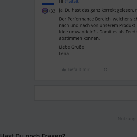
Hi
@SaSa
,
ja, Du hast das ganz korrekt gelesen
+33
Der Performance Bereich, welcher sic
nach und nach von unserem Produkt-Te
Idee umwandeln? - Damit es als Feedb
abstimmen können.
Liebe Grüße
Lena
Gefällt mir
Nutzungs
Hast Du noch Fragen?