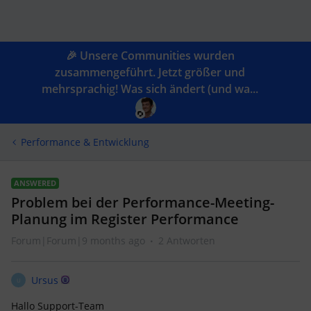
🎉 Unsere Communities wurden
zusammengeführt. Jetzt größer und
mehrsprachig! Was sich ändert (und wa...
Performance & Entwicklung
ANSWERED
Problem bei der Performance-Meeting-
Planung im Register Performance
Forum|Forum|9 months ago
2 Antworten
Ursus
U
Hallo Support-Team