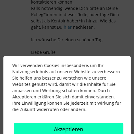
kontaktieren können.
Falls notwendig, wende Dich bitte an Deine
Kolleg*innen in dieser Rolle, oder füge Dich
selbst als Kontoinhaber*in hinzu. Wie das
geht, kannst Du
hier
nachlesen.
Ich wünsche Dir einen schönen Tag.
Liebe Grüße
Roman
Wir verwenden Cookies insbesondere, um Ihr
Nutzungserlebnis auf unserer Website zu verbessern.
Sie helfen uns besser zu verstehen wie unsere
Websites genutzt wird, damit wir die Inhalte für Sie
anpassen und Werbung schalten können. Durch
Akzeptieren erklären Sie sich damit einverstanden.
Ihre Einwilligung können Sie jederzeit mit Wirkung für
die Zukunft widerrufen oder ändern.
Outlook
performance
meeting planning
Akzeptieren