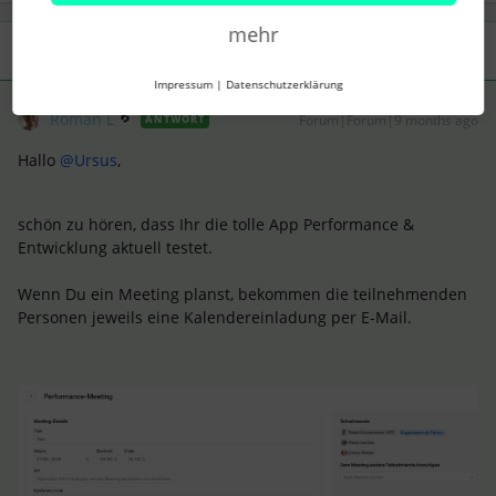
mehr
2 Antworten
Älteste zuerst
Impressum
|
Datenschutzerklärung
Roman L
Forum|Forum|9 months ago
ANTWORT
Hallo ​
@Ursus
,
schön zu hören, dass Ihr die tolle App Performance &
Entwicklung aktuell testet.
Wenn Du ein Meeting planst, bekommen die teilnehmenden
Personen jeweils eine Kalendereinladung per E-Mail.