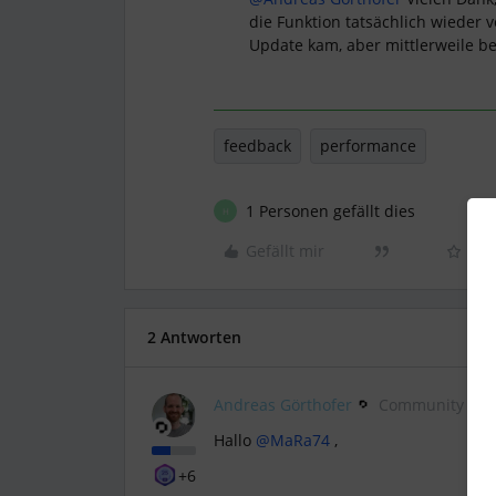
die Funktion tatsächlich wieder 
Update kam, aber mittlerweile be
feedback
performance
1 Personen gefällt dies
H
Gefällt mir
2 Antworten
Andreas Görthofer
Community Mod
Hallo ​
@MaRa74
,
+6