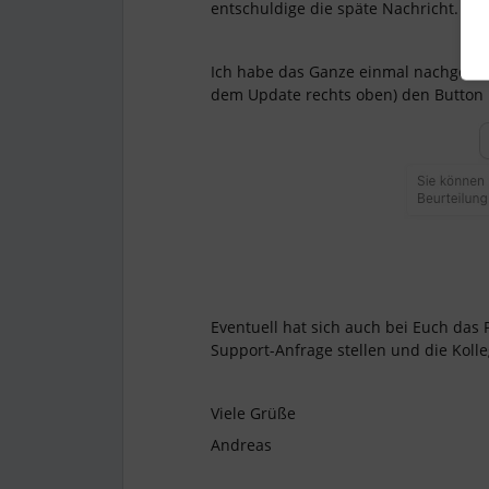
entschuldige die späte Nachricht.
Ich habe das Ganze einmal nachgestell
dem Update rechts oben) den Button
Eventuell hat sich auch bei Euch das 
Support-Anfrage stellen und die Kolle
Viele Grüße
Andreas