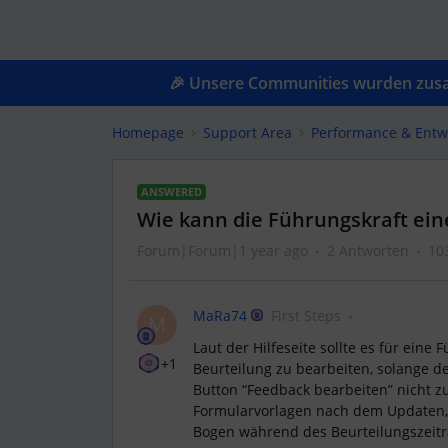
🎉 Unsere Communities wurden zusam
Homepage
Support Area
Performance & Entw
ANSWERED
Wie kann die Führungskraft ein
Forum|Forum|1 year ago
2 Antworten
10
MaRa74
First Steps
M
Laut der Hilfeseite sollte es für eine
+1
Beurteilung zu bearbeiten, solange der
Button “Feedback bearbeiten” nicht z
Formularvorlagen nach dem Updaten, 
Bogen während des Beurteilungszeitr