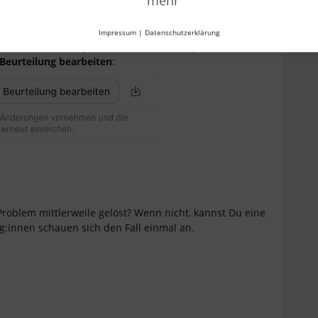
mehr
Impressum
|
Datenschutzerklärung
t: In der bereits gesendeten Beurteilung sehe ich (seit
Beurteilung bearbeiten
:
Problem mittlerweile gelöst? Wenn nicht, kannst Du eine
g:innen schauen sich den Fall einmal an.