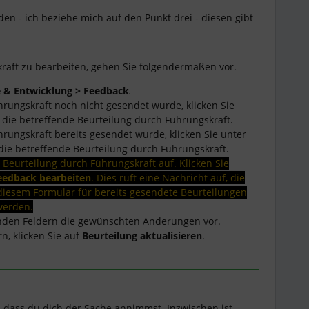
nden - ich beziehe mich auf den Punkt drei - diesen gibt
raft zu bearbeiten, gehen Sie folgendermaßen vor.
 & Entwicklung > Feedback
.
rungskraft noch nicht gesendet wurde, klicken Sie
 die betreffende Beurteilung durch Führungskraft.
rungskraft bereits gesendet wurde, klicken Sie unter
die betreffende Beurteilung durch Führungskraft.
e Beurteilung durch Führungskraft auf. Klicken Sie
eedback bearbeiten
. Dies ruft eine Nachricht auf, die
diesem Formular für bereits gesendete Beurteilungen
werden.
nden Feldern die gewünschten Änderungen vor.
, klicken Sie auf
Beurteilung aktualisieren
.
 dass du dich der Sache annimmst. Inzwischen ist