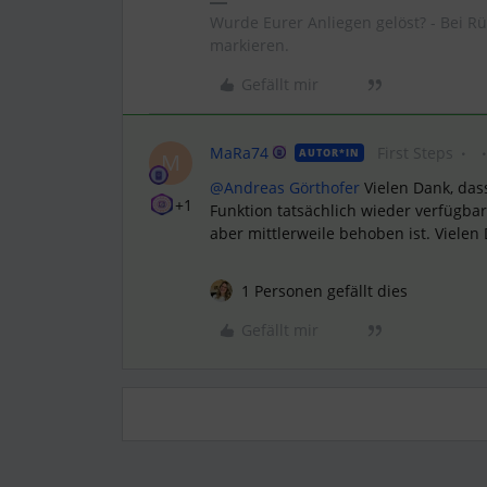
Wurde Eurer Anliegen gelöst? - Bei R
markieren.
Gefällt mir
MaRa74
First Steps
AUTOR*IN
M
@Andreas Görthofer
Vielen Dank, das
+1
Funktion tatsächlich wieder verfügba
aber mittlerweile behoben ist. Vielen
1 Personen gefällt dies
Gefällt mir