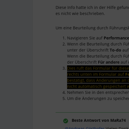
Diese Info hatte ich in der Hilfe gefu
es nicht wie beschrieben.
Um eine Beurteilung durch Führungsk
Navigieren Sie auf
Performance
Wenn die Beurteilung durch Füh
unter der Überschrift
To-do
auf
Wenn die Beurteilung durch Füh
der Überschrift
Für andere
auf 
Dies ruft das Formular für dies
rechts unten im Formular auf
F
bestätigt, dass Änderungen an 
nicht automatisch gespeichert 
Nehmen Sie in den entspreche
Um die Änderungen zu speichern
Beste Antwort von
MaRa74
@Andreas Görthofer
Vielen Dank,