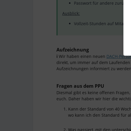
Passwort für andere zurücks
Ausblick:
Vollzeit-Stunden auf Mitarb
Aufzeichnung
ℹ️
Wir haben einen neuen
DACH-Perso
direkt, um immer auf dem Laufenden 
Aufzeichnungen informiert zu werden
Fragen aus dem PPU
Diesmal gibt es keine offenen Fragen
euch. Daher haben wir hier die wich
Kann der Standard von 40 Woc
wo kann ich den Standard für a
Was passiert, mit den untersch