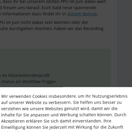
e, dass ihr bei unserem letzten PPU im Juni dabei wart.
d freuen uns darauf, Euch bald neue spannende
e Informationen dazu findet ihr in
diesem Beitrag.
PU im Juni nicht dabei sein konnten oder die
 Ruhe durchgehen möchten, haben wir das Recording
n im Mitarbeitendenprofil
-Status als Workflow-Trigger
Wir verwenden Cookies insbesondere, um Ihr Nutzungserlebnis
n in der Lohnbuchhaltung
auf unserer Website zu verbessern. Sie helfen uns besser zu
 Dateien im Vormonat
verstehen wie unsere Websites genutzt wird, damit wir die
Inhalte für Sie anpassen und Werbung schalten können. Durch
Akzeptieren erklären Sie sich damit einverstanden. Ihre
Einwilligung können Sie jederzeit mit Wirkung für die Zukunft
en via Compensations API