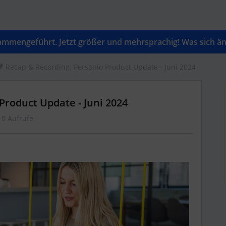
mengeführt. Jetzt größer und mehrsprachig! Was sich änd
 Recap & Recording: Personio Product Update - Juni 2024
Product Update - Juni 2024
10 Aufrufe