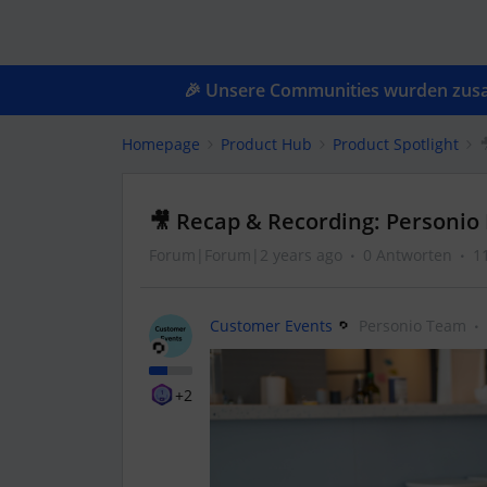
🎉 Unsere Communities wurden zusam
Homepage
Product Hub
Product Spotlight

🎥 Recap & Recording: Personio 
Forum|Forum|2 years ago
0 Antworten
1
Customer Events
Personio Team
+2