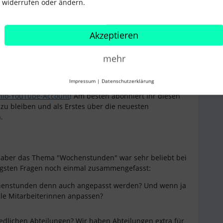
widerrufen oder ändern.
etzen
Akzeptieren
eitenden-Ebene
mehr
Impressum
|
Datenschutzerklärung
nio-YouTube-Account
! Am besten abonniert Ihr diesen
zu bleiben und als Erstes über die neuesten
.
, aber das Thema "Wochenstunden" war sehr beliebt bei
tigsten Fragen noch einmal zusammengefasst:
henstunden denn auch angepasst werden? Und wenn ja
lle Mitarbeiterinnen anpassen?
iedlichen Abteilungen? Wir haben Abteilungen extra für