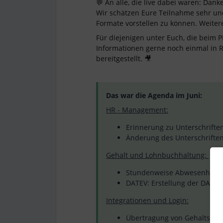
💬 An alle, die live dabei waren: Dank
Wir schätzen Eure Teilnahme sehr un
Formate vorstellen zu können. Weiter
Für diejenigen unter Euch, die beim P
Informationen gerne noch einmal in
bereitgestellt. 🎥
Das war die Agenda im Juni:
HR - Management:
Erinnerung zu Unterschrifte
Änderung des Unterschriften
Gehalt und Lohnbuchhaltung:
Stundenweise Abwesenheite
DATEV: Erstellung der DATEV
Integrationen und Login:
Übertragung von Gehaltsdat