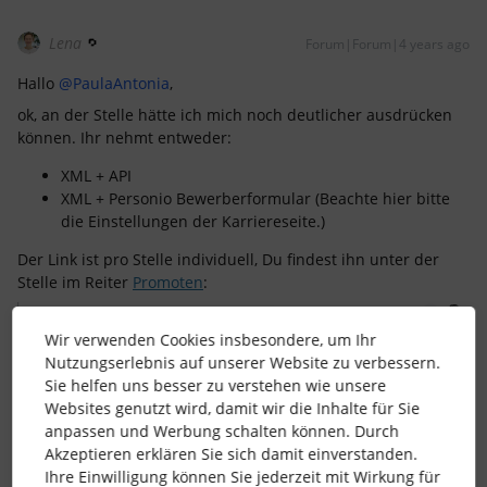
Lena
Forum|Forum|4 years ago
Hallo
@PaulaAntonia
,
ok, an der Stelle hätte ich mich noch deutlicher ausdrücken
können. Ihr nehmt entweder:
XML + API
XML + Personio Bewerberformular (Beachte hier bitte
die Einstellungen der Karriereseite.)
Der Link ist pro Stelle individuell, Du findest ihn unter der
Stelle im Reiter
Promoten
:
Wir verwenden Cookies insbesondere, um Ihr
Nutzungserlebnis auf unserer Website zu verbessern.
Sie helfen uns besser zu verstehen wie unsere
Websites genutzt wird, damit wir die Inhalte für Sie
anpassen und Werbung schalten können. Durch
Akzeptieren erklären Sie sich damit einverstanden.
Ihre Einwilligung können Sie jederzeit mit Wirkung für