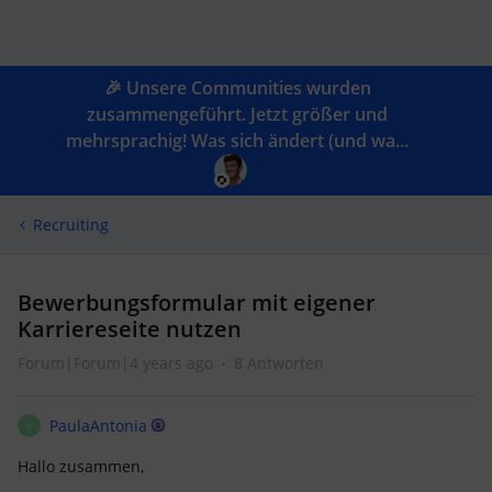
🎉 Unsere Communities wurden
zusammengeführt. Jetzt größer und
mehrsprachig! Was sich ändert (und wa...
Recruiting
Bewerbungsformular mit eigener
Karriereseite nutzen
Forum|Forum|4 years ago
8 Antworten
PaulaAntonia
P
Hallo zusammen,