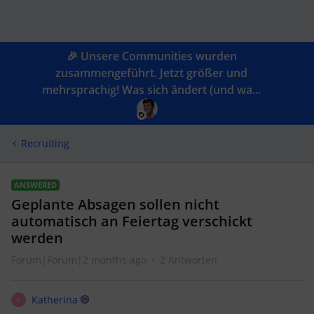
🎉 Unsere Communities wurden
zusammengeführt. Jetzt größer und
mehrsprachig! Was sich ändert (und wa...
Recruiting
ANSWERED
Geplante Absagen sollen nicht
automatisch an Feiertag verschickt
werden
Forum|Forum|2 months ago
2 Antworten
Katherina
K