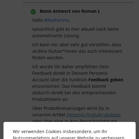
Beste Antwort von
Roman L
Hallo ​
@Katherina
,
tatsächlich gibt es hier aktuell noch keine
automatisierte Lösung.
Ich kann mir aber sehr gut vorstellen, dass
andere Nutzer*innen das auch interessant
finden würden.
Ich würde Dir daher empfehlen Dein
Feedback direkt in Deinem Personio-
Account über die Funktion
Feedback geben
einzureichen. Das Feedback kommt
dadurch direkt bei den entsprechenden
Produktteams an.
Über Produktneuerungen wirst Du in
unserem Artikel
Personio Produkt Updates
oder über eine In-App-Benachrichtigung
informiert.
Wir verwenden Cookies insbesondere, um Ihr
Ich wünsche Dir einen schönen Tag!
Nutzungserlebnis auf unserer Website zu verbessern.