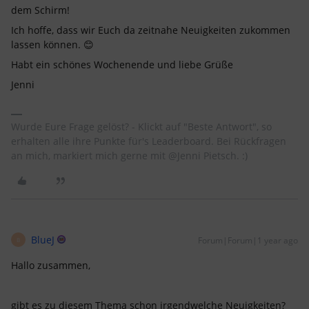
dem Schirm!
Ich hoffe, dass wir Euch da zeitnahe Neuigkeiten zukommen
lassen können. 😊
Habt ein schönes Wochenende und liebe Grüße
Jenni
Wurde Eure Frage gelöst? - Klickt auf "Beste Antwort", so
erhalten alle ihre Punkte für's Leaderboard. Bei Rückfragen
an mich, markiert mich gerne mit @Jenni Pietsch. :)
BlueJ
Forum|Forum|1 year ago
B
Hallo zusammen,
gibt es zu diesem Thema schon irgendwelche Neuigkeiten?