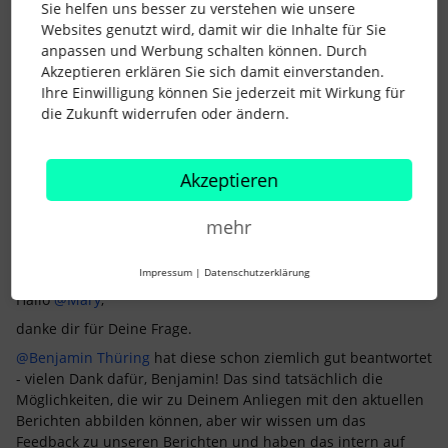
Sie helfen uns besser zu verstehen wie unsere
Websites genutzt wird, damit wir die Inhalte für Sie
Mary
Forum|Forum|3 years ago
AUTOR*IN
M
anpassen und Werbung schalten können. Durch
ja genau, sehe ich auch so. Ich würde mir hier aber sehr stark
Akzeptieren erklären Sie sich damit einverstanden.
eine baldige Lösung wünschen!
Ihre Einwilligung können Sie jederzeit mit Wirkung für
die Zukunft widerrufen oder ändern.
1 Personen gefällt dies
Akzeptieren
mehr
Jenni Pietsch
Forum|Forum|3 years ago
Impressum
|
Datenschutzerklärung
Hallo
@Mary
,
danke dir für Deine Frage.
@Benjamin Thüring
hat diese schon ziemlich gut beantwortet
- vielen Dank dafür, Benjamin! Das sind tatsächlich die
Möglichkeiten, die wir zu Deinem Anliegen mit den aktuellen
Berichten abbilden können, aber wir wissen um das
Feedback zu unseren Berichten und haben das intern auf