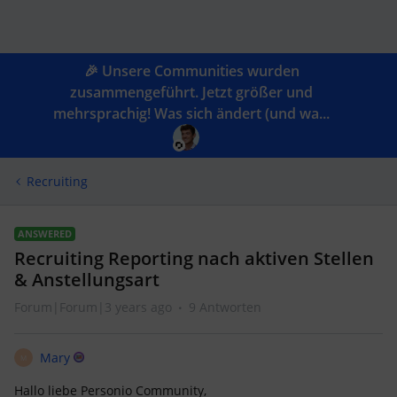
🎉 Unsere Communities wurden
zusammengeführt. Jetzt größer und
mehrsprachig! Was sich ändert (und wa...
Recruiting
ANSWERED
Recruiting Reporting nach aktiven Stellen
& Anstellungsart
Forum|Forum|3 years ago
9 Antworten
Mary
M
Hallo liebe Personio Community,