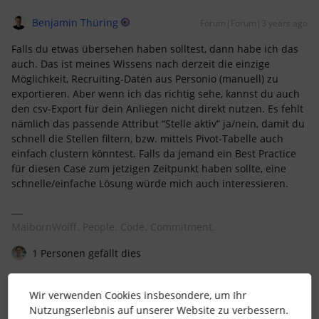
Benjamin Thüring
Forum|Forum|3 years ago
Falls du etwas übersehen haben solltest, dann habe ich das
auch. Das ist meines Wissens nach derzeit die einzige
Möglichkeit, Recruiting-Daten aus Personio (manuell) zu
exportieren. Aber wenn ich das richtig sehe, kannst du auch
den csv-Export für dein Anliegen nicht direkt nutzen. Es fehlt
nämlich das passende Attribut “Stelle aktiv” ja/nein, damit du
schnell die Stellen filtern, bzw. mittels Pivot-Tabelle auch
einfach clustern könntest. Falls da jemand ein Best Practice
für diesen Case zum jetzigen Zeitpunkt haben sollte, eine
schnelle/einfache Lösung würde mich auch interessieren.
MaibornWolff. People. Code. Commitment.
1 Personen gefällt dies
Wir verwenden Cookies insbesondere, um Ihr
Nutzungserlebnis auf unserer Website zu verbessern.