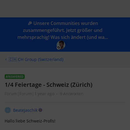
🎉 Unsere Communities wurden
zusammengeführt. Jetzt größer und
mehrsprachig! Was sich ändert (und wa...
🇨🇭 CH Group (Switzerland)
ANSWERED
1/4 Feiertage - Schweiz (Zürich)
Forum|Forum|1 year ago
9 Antworten
BeateJaschik
B
Hallo liebe Schweiz-Profis!