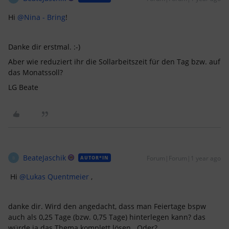
Hi ​
@Nina - Bring
!
Danke dir erstmal. :-)
Aber wie reduziert ihr die Sollarbeitszeit für den Tag bzw. auf
das Monatssoll?
LG Beate
BeateJaschik
Forum|Forum|1 year ago
AUTOR*IN
B
Hi ​
@Lukas Quentmeier
,
danke dir. Wird den angedacht, dass man Feiertage bspw
auch als 0,25 Tage (bzw. 0,75 Tage) hinterlegen kann? das
würde ja das Thema komplett lösen...Oder?