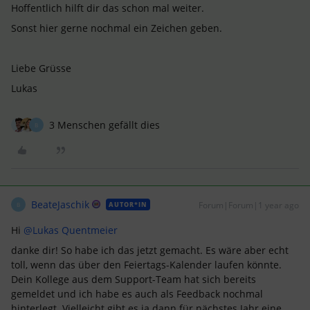
Hoffentlich hilft dir das schon mal weiter.
Sonst hier gerne nochmal ein Zeichen geben.
Liebe Grüsse
Lukas
3 Menschen gefällt dies
B
BeateJaschik
Forum|Forum|1 year ago
AUTOR*IN
B
Hi ​
@Lukas Quentmeier
danke dir! So habe ich das jetzt gemacht. Es wäre aber echt
toll, wenn das über den Feiertags-Kalender laufen könnte.
Dein Kollege aus dem Support-Team hat sich bereits
gemeldet und ich habe es auch als Feedback nochmal
hinterlegt. Vielleicht gibt es ja dann für nächstes Jahr eine