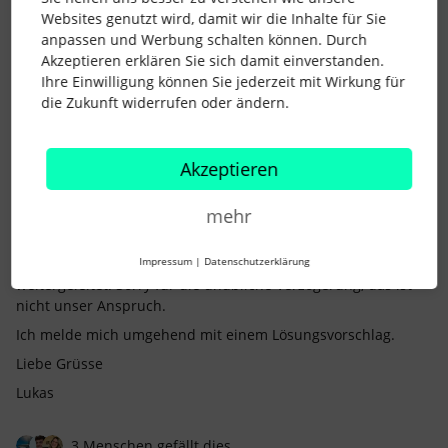
Websites genutzt wird, damit wir die Inhalte für Sie
anpassen und Werbung schalten können. Durch
Akzeptieren erklären Sie sich damit einverstanden.
Lukas Quentmeier
Forum|Forum|1 year ago
Ihre Einwilligung können Sie jederzeit mit Wirkung für
die Zukunft widerrufen oder ändern.
Hi ​
@BeateJaschik
Aktuell ist dies noch nicht über die Feiertage in den
Einstellungen möglich - wir haben das Thema aber auf dem
Akzeptieren
Schirm.
Es gibt einen Workaround, den ich aktuell noch durch unsere
mehr
Implementation Specialist für CH validieren lasse.
Zudem habe ich deine Anfrage nochmals an unseren Support
Impressum
|
Datenschutzerklärung
weitergeleitet. Sorry für die unübliche Verzögerung, das ist
nicht unser Anspruch.
Ich melde mich umgehend mit einem Lösungsvorschlag.
Liebe Grüsse
Lukas
3 Menschen gefällt dies