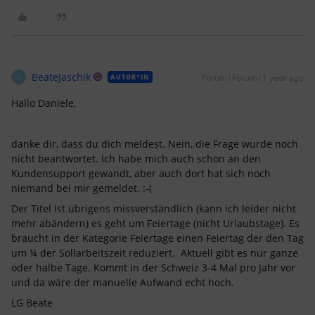
BeateJaschik
Forum|Forum|1 year ago
AUTOR*IN
B
Hallo Daniele,
danke dir, dass du dich meldest. Nein, die Frage wurde noch
nicht beantwortet. Ich habe mich auch schon an den
Kundensupport gewandt, aber auch dort hat sich noch
niemand bei mir gemeldet. :-(
Der Titel ist übrigens missverständlich (kann ich leider nicht
mehr abändern) es geht um Feiertage (nicht Urlaubstage). Es
braucht in der Kategorie Feiertage einen Feiertag der den Tag
um ¼ der Sollarbeitszeit reduziert. Aktuell gibt es nur ganze
oder halbe Tage. Kommt in der Schweiz 3-4 Mal pro Jahr vor
und da wäre der manuelle Aufwand echt hoch.
LG Beate