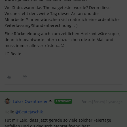
Weißt du, wann das Thema getestet wurde? Denn diese
Woche steht der zweite Tag dieser Art an und die
Mitarbeiter*innen wünschen sich natürlich eine ordentliche
Zeiterfassung/Stundenberechnung. :-)
Eine Rückmeldung auch zum zeitlichen Horizont wäre super,
denn ich beantworte intern dazu schon die x-te Mail und
muss immer alle vertrösten...😖
LG Beate
Lukas Quentmeier
Forum|Forum|1 year ago
ANTWORT
Hallo ​
@BeateJaschik
Tut mir Leid, dass jetzt gerade so viele solcher Feiertage
anfallen und du dadurch Mehraufwand hast.