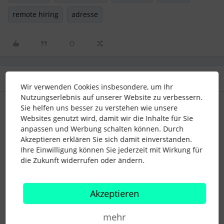
remote hiring
adresse
2 Antworten
Älteste zuerst
Wir verwenden Cookies insbesondere, um Ihr
Nutzungserlebnis auf unserer Website zu verbessern.
Sie helfen uns besser zu verstehen wie unsere
Andrea Mendoza
Forum|Forum|4 years ago
Websites genutzt wird, damit wir die Inhalte für Sie
Liebe
@LeaSt
,
anpassen und Werbung schalten können. Durch
Akzeptieren erklären Sie sich damit einverstanden.
vielen Dank für Deinen Beitrag in der Community!
Ihre Einwilligung können Sie jederzeit mit Wirkung für
Ihr habt tatsächlich alles richtig gemacht und verstanden
die Zukunft widerrufen oder ändern.
🙌🏽 Die Adressen der Standorte sind eine Pflichtangabe, die
von den Jobportalen angefordert wird. Die beste
Herangehensweise hierfür ist einfach irgendeine Adresse der
Akzeptieren
Standorte einzugeben. In den Stellenbeschreibungen kann
dann erwähnt werden, dass Ihr keine Büros in den
mehr
Standorten habt.