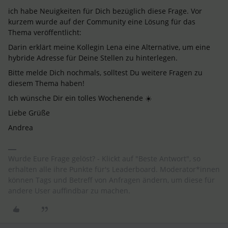
ich habe Neuigkeiten für Dich bezüglich diese Frage. Vor
kurzem wurde auf der Community eine Lösung für das
Thema veröffentlicht:
Darin erklärt meine Kollegin Lena eine Alternative, um eine
hybride Adresse für Deine Stellen zu hinterlegen.
Bitte melde Dich nochmals, solltest Du weitere Fragen zu
diesem Thema haben!
Ich wünsche Dir ein tolles Wochenende ☀️
Liebe Grüße
Andrea
Wurde Eure Frage gelöst? - Klickt auf "Beste Antwort", so
erhalten alle ihre Punkte für's Leaderboard. Moderator*innen
können Tags und Betreff von Anfragen ändern, um diese für
andere User auffindbar zu machen.