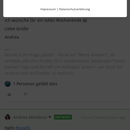
Bitte melde Dich nochmal in diesem Thread, falls Du weitere
Impressum
|
Datenschutzerklärung
Fragen zu diesem Thema hast.
Ich wünsche Dir ein tolles Wochenende 🤗
Liebe Grüße
Andrea
Wurde Eure Frage gelöst? - Klickt auf "Beste Antwort", so
erhalten alle ihre Punkte für's Leaderboard. Moderator*innen
können Tags und Betreff von Anfragen ändern, um diese für
andere User auffindbar zu machen.
1 Personen gefällt dies
Andrea Mendoza
Forum|Forum|4 years ago
ANTWORT
Hallo
@LeaSt
,