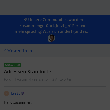
🎉 Unsere Communities wurden
zusammengeführt. Jetzt größer und
mehrsprachig! Was sich ändert (und wa...
Weitere Themen
ANSWERED
Adressen Standorte
Forum|Forum|4 years ago
2 Antworten
LeaSt
L
Hallo zusammen,