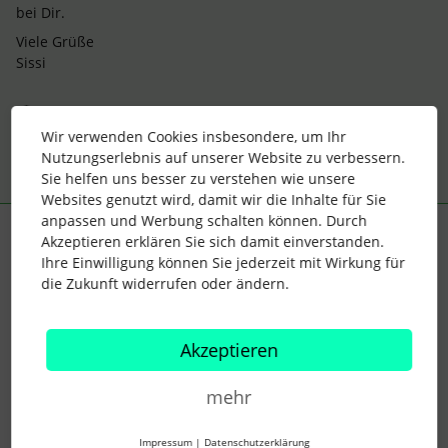
bei Dir.
Viele Grüße
Sissi
1 Personen gefällt dies
Wir verwenden Cookies insbesondere, um Ihr
Nutzungserlebnis auf unserer Website zu verbessern.
Sie helfen uns besser zu verstehen wie unsere
Websites genutzt wird, damit wir die Inhalte für Sie
anpassen und Werbung schalten können. Durch
Kath_arina
Forum|Forum|3 years ago
Akzeptieren erklären Sie sich damit einverstanden.
AUTOR*IN
Ihre Einwilligung können Sie jederzeit mit Wirkung für
Liebe
@sissi Kistner
,
die Zukunft widerrufen oder ändern.
hab vielen, lieben Dank 😍
Viele Grüße
Akzeptieren
Katharina
mehr
1 Personen gefällt dies
Impressum
|
Datenschutzerklärung