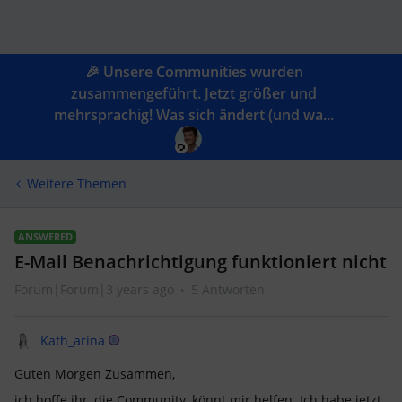
🎉 Unsere Communities wurden
zusammengeführt. Jetzt größer und
mehrsprachig! Was sich ändert (und wa...
Weitere Themen
ANSWERED
E-Mail Benachrichtigung funktioniert nicht
Forum|Forum|3 years ago
5 Antworten
Kath_arina
Guten Morgen Zusammen,
ich hoffe ihr, die Community, könnt mir helfen. Ich habe jetzt