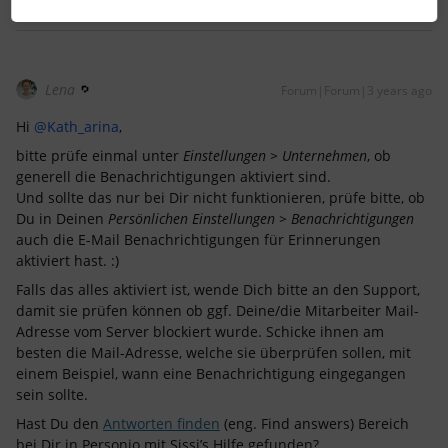
Lena
Forum|Forum|3 years ago
Hi
@Kath_arina
,
bitte prüfe einmal unter
Einstellungen > Unternehmen
, ob
generell die Benachrichtigungen aktiviert sind.
Und sollte das nur bei Dir nicht funktionieren, prüfe bitte, ob
Du in Deinen
Persönlichen
Einstellungen > Benachrichtigungen
auch die E-Mail Benachrichtigungen für Erinnerungen
aktiviert hast. :)
Falls das alles aktiviert ist, wende Dich bitte an den Support,
damit sie prüfen können ob ggf. Deine/die Mitarbeiter Mail-
Adresse vom Server blockiert wurde. Schicke ihnen am
besten die Mail-Adresse, welche sie überprüfen sollen, mit
einem Beispiel, wann eine Benachrichtigung eingegangen
sein sollte.
Hast Du den
Antworten finden
(eng. Find answers) Bereich
bei Dir in Personio mit Sissi’s Hilfe gefunden?