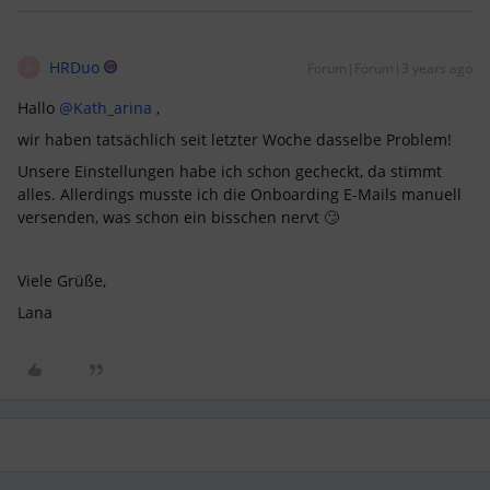
HRDuo
Forum|Forum|3 years ago
H
Hallo
@Kath_arina
,
wir haben tatsächlich seit letzter Woche dasselbe Problem!
Unsere Einstellungen habe ich schon gecheckt, da stimmt
alles. Allerdings musste ich die Onboarding E-Mails manuell
versenden, was schon ein bisschen nervt 🙄
Viele Grüße,
Lana