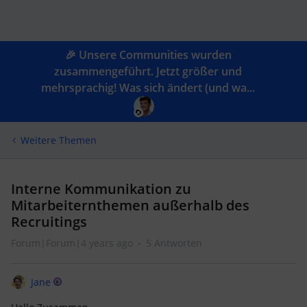
🎉 Unsere Communities wurden
zusammengeführt. Jetzt größer und
mehrsprachig! Was sich ändert (und wa...
Weitere Themen
Interne Kommunikation zu
Mitarbeiternthemen außerhalb des
Recruitings
Forum|Forum|4 years ago
5 Antworten
Jane