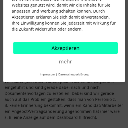
Lena
Websites genutzt wird, damit wir die Inhalte für Sie
anpassen und Werbung schalten können. Durch
Akzeptieren erklären Sie sich damit einverstanden.
1 Personen gefällt dies
Ihre Einwilligung können Sie jederzeit mit Wirkung für
die Zukunft widerrufen oder ändern.
Akzeptieren
Buttercup40
Forum|Forum|3 years ago
mehr
Hallo in die Runde!
Impressum
|
Datenschutzerklärung
Wir haben jetzt auch vor ein paar Wochen die eSignature
eingeführt und sind gerade dabei nach und nach
Dokumentenvorlagen zu erstellen. Dabei sind wir gerade
auch auf das Problem gestoßen, dass man von Personio z.
B. keine Erinnerung bekommt, wenn ein Kandidat/Mitarbeiter
ein Angebot/Vertragsänderung angenommen hat (hier wäre
z. B. eine Anzeige auf dem Dashboard hilfreich).