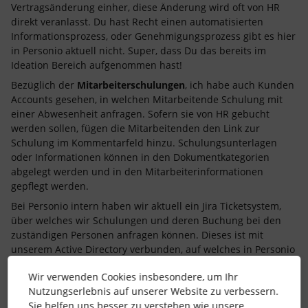
Vertragsänderung einher, diese Änderung wird oft von HR
direkt veranlasst. Du hast Recht einen automatisierten
Informationsprozess, oder Genehmigungsprozess gibt es hier
in Personio aktuell nicht. Super, dass Du das bereits im
Ideation Bereich aufgenommen hast!
Bezüglich der
Mitarbeiterschulungen
, ich habe auch Kunden
Accounts gesehen, in welchen Mitarbeitende Schulung mit
einer Abwesenheit anfragen. Sofern sie von HR gebucht
werden sollen, fügen die Mitarbeitenden den Link zur
Schulung im Kommentarfeld hinzu. Schulungsunterlagen
oder Informationen können in den Dokumentkategorien
abgelegt werden und in den Mitarbeiterinformationen
gepflegt werden.
Bei Personio intern haben wir aktuell ein Jira Ticketsystem,
über welches wir Schulungen und deren Buchung bei den
zuständigen Personen anfragen können. Dieses ist mit
unserem Active Directory verbunden, auf welches in Personio
über die
Firmen-Shortcuts
verlinkt wird.
Wir verwenden Cookies insbesondere, um Ihr
Vielleicht haben ja noch andere Nutzer*innen Vorschläge?
Nutzungserlebnis auf unserer Website zu verbessern.
Liebe Grüße,
Sie helfen uns besser zu verstehen wie unsere