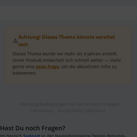
Achtung! Dieses Thema könnte veraltet
⚠️
sein
Dieses Thema wurde vor mehr als
4 Jahren
erstellt.
Unser Produkt entwickelt sich schnell weiter — stelle
gerne eine
neue Frage
, um die aktuellsten Infos zu
bekommen.
Nutzungsbedingungen für die Personio Voyager
Community
Accessibility statement
Hast Du noch Fragen?
Im Bereich
Support
in der Navigationsleiste Deines Personio-