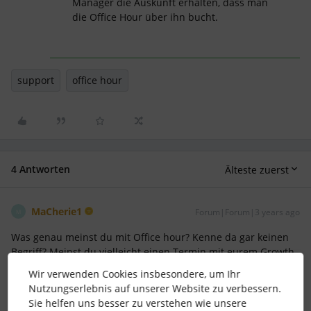
Manager die Auskunft erhalten, dass man
die Office Hour über ihn bucht.
support
office hour
4 Antworten
Älteste zuerst
MaCherie1
Forum|Forum|3 years ago
M
Was genau meinst du mit Office hour? Kenne da gar keinen
Begriff? Meinst du vielleicht einen Termin mit eurem Growth
Manager?
Wir verwenden Cookies insbesondere, um Ihr
Nutzungserlebnis auf unserer Website zu verbessern.
Sie helfen uns besser zu verstehen wie unsere