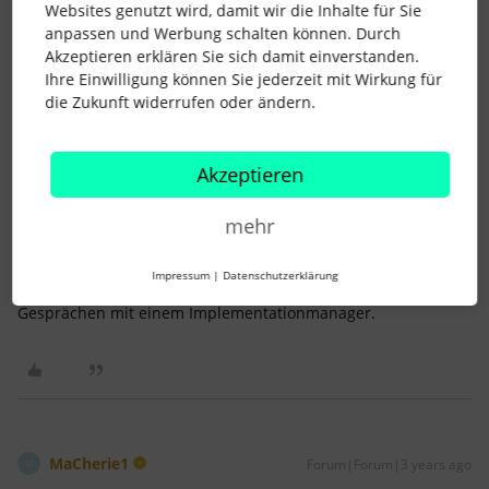
Websites genutzt wird, damit wir die Inhalte für Sie
anpassen und Werbung schalten können. Durch
Akzeptieren erklären Sie sich damit einverstanden.
Ihre Einwilligung können Sie jederzeit mit Wirkung für
Jutta
Forum|Forum|3 years ago
AUTOR*IN
J
die Zukunft widerrufen oder ändern.
Eine Office Hour wurde mir von einem Growth Manager
empfohlen, da wir diverse Fragen haben, die wir im
persönlichgen Gespräch mit jemandem vom Support
Akzeptieren
besprechen wollen. Er selbst sei dafür nicht der richtige Der
Growth Manager schrieb mir, dass man solch eine Office
mehr
Hour für 199 € / Stunde buchen könnte. Allerdings schrieb er
nichts über das “wie”.
Impressum
|
Datenschutzerklärung
Also im Endeffekt eine individuelle Beratung, ähnlich den
Gesprächen mit einem Implementationmanager.
MaCherie1
Forum|Forum|3 years ago
M