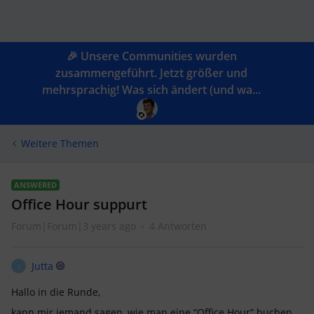
🎉 Unsere Communities wurden
zusammengeführt. Jetzt größer und
mehrsprachig! Was sich ändert (und wa...
Weitere Themen
ANSWERED
Office Hour suppurt
Forum|Forum|3 years ago
4 Antworten
Jutta
J
Hallo in die Runde,
kann mir jemand sagen, wie man eine “Office Hour” buchen