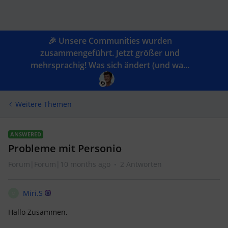
🎉 Unsere Communities wurden
zusammengeführt. Jetzt größer und
mehrsprachig! Was sich ändert (und wa...
Weitere Themen
ANSWERED
Probleme mit Personio
Forum|Forum|10 months ago
2 Antworten
Miri.S
M
Hallo Zusammen,