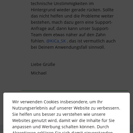
technische Unstimmigkeiten im
Hintergrund wieder gerade rücken. Sollte
das nicht helfen und die Probleme weiter
bestehen, mach dazu gern eine Support-
Anfrage auf, dann kann unser Support-
Team dem etwas näher auf den Zahn
fühlen. ​
@KiCa_SK
, das ist vermutlich auch
bei Deinem Anwendungsfall sinnvoll.
Liebe Grüße
Michael
personio
Account Issues
Wir verwenden Cookies insbesondere, um Ihr
Nutzungserlebnis auf unserer Website zu verbessern.
Sie helfen uns besser zu verstehen wie unsere
Websites genutzt wird, damit wir die Inhalte für Sie
anpassen und Werbung schalten können. Durch
Akzeptieren erklären Sie sich damit einverstanden.