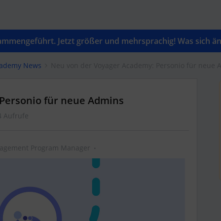
mengeführt. Jetzt größer und mehrsprachig! Was sich änd
cademy News
Neu von der Voyager Academy: Personio für neue 
Personio für neue Admins
4 Aufrufe
gagement Program Manager