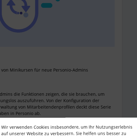
e von Minikursen für neue Personio-Admins
dmins die Funktionen zeigen, die sie brauchen, um
ungslos auszuführen. Von der Konfiguration der
waltung von Mitarbeitendenprofilen deckt diese Serie
aben in Personio ab.
Wir verwenden Cookies insbesondere, um Ihr Nutzungserlebnis
rsen, die neuen Admins die folgenden Kenntnisse
auf unserer Website zu verbessern. Sie helfen uns besser zu