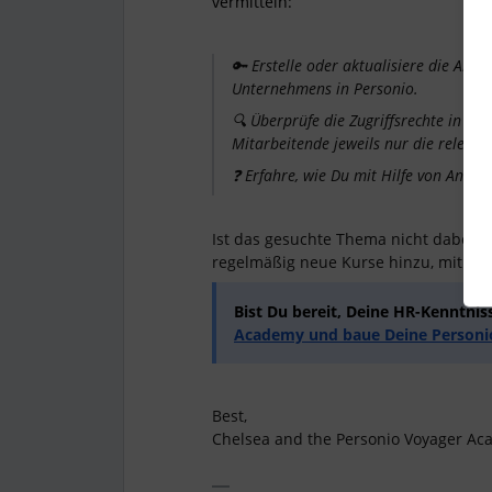
vermitteln:
🔑 Erstelle oder aktualisiere die Abt
Unternehmens in Personio.
🔍 Überprüfe die Zugriffsrechte in Per
Mitarbeitende jeweils nur die releva
❓ Erfahre, wie Du mit Hilfe von Antwor
Ist das gesuchte Thema nicht dabei? S
regelmäßig neue Kurse hinzu, mit de
Bist Du bereit, Deine HR-Kenntnis
Academy und baue Deine Personi
Best,
Chelsea and the Personio Voyager A