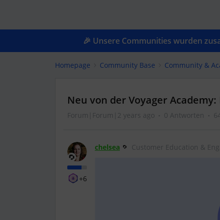
🎉 Unsere Communities wurden zusam
Homepage
Community Base
Community & A
Neu von der Voyager Academy: 
Forum|Forum|2 years ago
0 Antworten
6
chelsea
Customer Education & En
+6