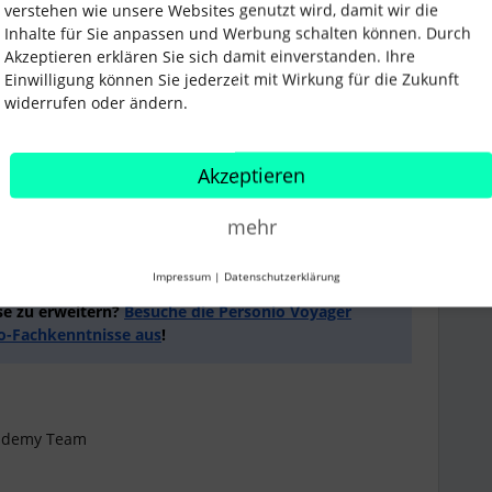
verstehen wie unsere Websites genutzt wird, damit wir die
Inhalte für Sie anpassen und Werbung schalten können. Durch
Akzeptieren erklären Sie sich damit einverstanden. Ihre
eilungen, Teams, Standorte und Gesellschaften Deines
Einwilligung können Sie jederzeit mit Wirkung für die Zukunft
widerrufen oder ändern.
sonio und passe sie an, um sicherzustellen, dass
nten Informationen sehen und bearbeiten können.
Akzeptieren
ten finden Hilfe erhältst.
mehr
chau einfach später wieder vorbei. Wir fügen der Serie
nen Du Dein Fachwissen erweitern kannst.
Impressum
|
Datenschutzerklärung
se zu erweitern?
Besuche die Personio Voyager
o-Fachkenntnisse aus
!
cademy Team