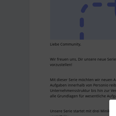
Liebe Community,
Wir freuen uns, Dir unsere neue Seri
vorzustellen!
Mit dieser Serie möchten wir neuen A
Aufgaben innerhalb von Personio reib
Unternehmensstruktur bis hin zur Ver
alle Grundlagen für wesentliche Aufg
Unsere Serie startet mit drei Miniku