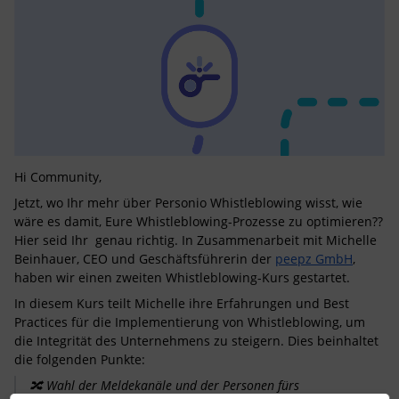
Hi Community,
Jetzt, wo Ihr mehr über Personio Whistleblowing wisst, wie
wäre es damit, Eure Whistleblowing-Prozesse zu optimieren??
Hier seid Ihr genau richtig. In Zusammenarbeit mit Michelle
Beinhauer, CEO und Geschäftsführerin der
peepz GmbH
,
haben wir einen zweiten Whistleblowing-Kurs gestartet.
In diesem Kurs teilt Michelle ihre Erfahrungen und Best
Practices für die Implementierung von Whistleblowing, um
die Integrität des Unternehmens zu steigern. Dies beinhaltet
die folgenden Punkte:
🔀 Wahl der Meldekanäle und der Personen fürs