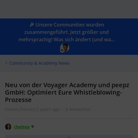
🎉 Unsere Communities wurden
zusammengeführt. Jetzt größer und
mehrsprachig! Was sich ändert (und wa...
Community & Academy News
Neu von der Voyager Academy und peepz
GmbH: Optimiert Eure Whistleblowing-
Prozesse
Forum|Forum|2 years ago
0 Antworten
chelsea