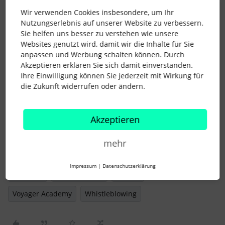
Fallmanagement
Wir verwenden Cookies insbesondere, um Ihr
📣 Management der internen und externen Kommunikation
Nutzungserlebnis auf unserer Website zu verbessern.
🗂️ Verwaltung eingehender Whistleblowing-Fälle
Sie helfen uns besser zu verstehen wie unsere
Websites genutzt wird, damit wir die Inhalte für Sie
🚥
Beobachtung und Nachverfolgung des Whistleblowing-
anpassen und Werbung schalten können. Durch
Prozesses und seiner Wirkung
Akzeptieren erklären Sie sich damit einverstanden.
Meldet Euch
noch heute in der Personio Voyager Academy
Ihre Einwilligung können Sie jederzeit mit Wirkung für
an
!
die Zukunft widerrufen oder ändern.
Liebe Grüße,
Chelsea und das Voyager Academy Team
Akzeptieren
mehr
Customer Education & Engagement Program Manager
Impressum
|
Datenschutzerklärung
academy
best practices
Voyage
Voyager Academy
Whistleblowing