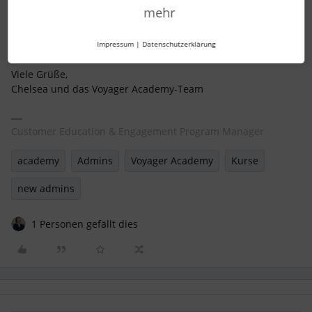
mehr
Besucht die
Personio Voyager Academy
und startet mit
Personio durch!
Impressum
|
Datenschutzerklärung
Viele Grüße,
Chelsea und das Voyager Academy-Team
Customer Education & Engagement Program Manager
academy
Admins
Voyager Academy
Kurse
new admins
1 Personen gefällt dies