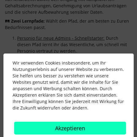
Gehaltsabrechnungen, Genehmigung von Urlaubsanträgen
und die sichere Aufbewahrung sensibler Daten.
🛤️
Zwei Lernpfade:
Wählt den Pfad, der am besten zu Euren
Bedürfnissen passt.
Personio für neue Admins - Schnellstarter:
Durch
diesen Pfad lernt Ihr das Wesentliche, um schnell mit
Personio vertraut zu werden.
Personio für neue Admins - Umfassende Kenntnisse:
Wir verwenden Cookies insbesondere, um Ihr
Für ein umfassendes Know-How, lernt Ihr hier die
Nutzungserlebnis auf unserer Website zu verbessern.
Schlüsselkompetenzen in verschiedenen Bereichen von
Sie helfen uns besser zu verstehen wie unsere
Personio.
Websites genutzt wird, damit wir die Inhalte für Sie
Erhaltet ein Abzeichen
anpassen und Werbung schalten können. Durch
Stellt Eure Personio-Kenntnisse unter Beweis, indem Ihr am
Akzeptieren erklären Sie sich damit einverstanden.
Ende des jeweiligen Pfades einen Abschlusstest ablegt. Für
Ihre Einwilligung können Sie jederzeit mit Wirkung für
Eure Leistung und Euren Lernerfolg erhaltet Ihr schließlich
die Zukunft widerrufen oder ändern.
eine
digitale Badge
! 🏆
Akzeptieren
Bereit, Eure Personio-Kenntnisse zu erweitern?