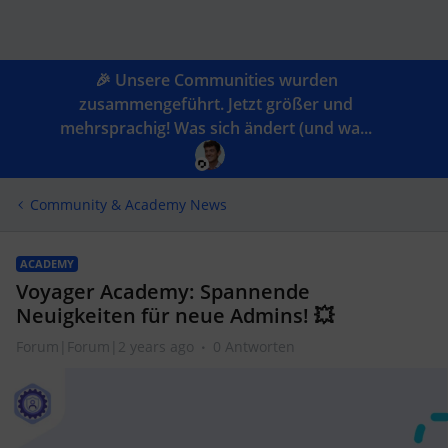
🎉 Unsere Communities wurden
zusammengeführt. Jetzt größer und
mehrsprachig! Was sich ändert (und wa...
Community & Academy News
ACADEMY
Voyager Academy: Spannende
Neuigkeiten für neue Admins! 💥
Forum|Forum|2 years ago
0 Antworten