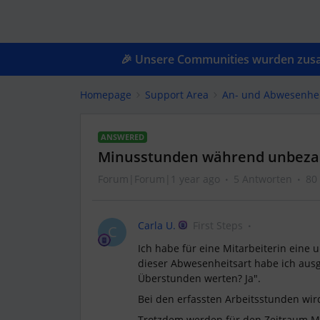
🎉 Unsere Communities wurden zusam
Homepage
Support Area
An- und Abwesenhe
ANSWERED
Minusstunden während unbezah
Forum|Forum|1 year ago
5 Antworten
80
Carla U.
First Steps
C
Ich habe für eine Mitarbeiterin eine 
dieser Abwesenheitsart habe ich ausg
Überstunden werten? Ja".
Bei den erfassten Arbeitsstunden wird
Trotzdem werden für den Zeitraum M