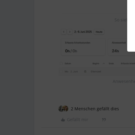
So sieht d
Anwesenhe
2 Menschen gefällt dies
Gefällt mir