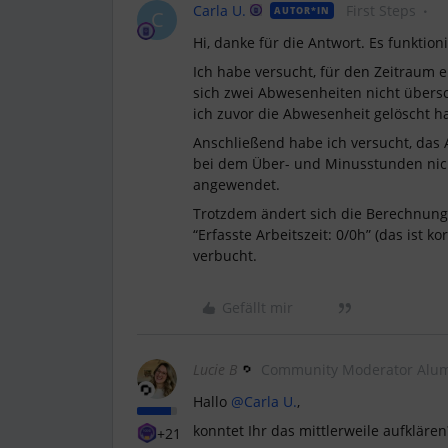
Carla U.
First Steps
AUTOR*IN
C
Hi, danke für die Antwort. Es funktion
Ich habe versucht, für den Zeitraum e
sich zwei Abwesenheiten nicht übers
ich zuvor die Abwesenheit gelöscht h
Anschließend habe ich versucht, das A
bei dem Über- und Minusstunden nich
angewendet.
Trotzdem ändert sich die Berechnung
“Erfasste Arbeitszeit: 0/0h” (das ist
verbucht.
Gefällt mir
Lucie B
Community Moderator Alu
Hallo ​
@Carla U.
,
konntet Ihr das mittlerweile aufklären
+21