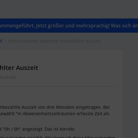
mengeführt. Jetzt größer und mehrsprachig! Was sich änd
it
Minusstunden während unbezahlter Auszeit
lter Auszeit
 Aufrufe
unbezahlte Auszeit von drei Monaten eingetragen. Bei
ewählt "In Abwesenheitszeiträumen erfasste Zeit als
 "0h / 0h" angezeigt. Das ist korrekt.
inusstunden gezählt. Wie kann ich diese Minusstunden