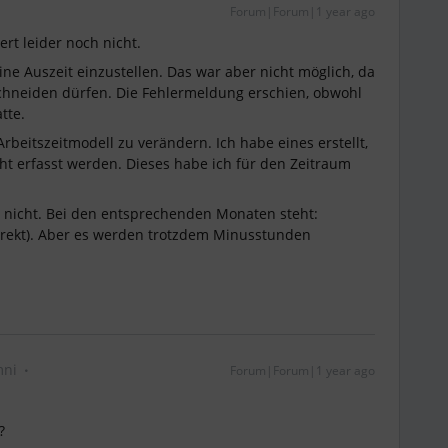
Forum|Forum|1 year ago
iert leider noch nicht.
ine Auszeit einzustellen. Das war aber nicht möglich, da
chneiden dürfen. Die Fehlermeldung erschien, obwohl
atte.
rbeitszeitmodell zu verändern. Ich habe eines erstellt,
t erfasst werden. Dieses habe ich für den Zeitraum
 nicht. Bei den entsprechenden Monaten steht:
 korrekt). Aber es werden trotzdem Minusstunden
mni
Forum|Forum|1 year ago
?