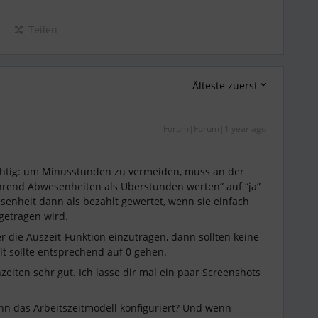
Teilen
Älteste zuerst
Forum|Forum|1 year ago
richtig: um Minusstunden zu vermeiden, muss an der
rend Abwesenheiten als Überstunden werten” auf “ja”
esenheit dann als bezahlt gewertet, wenn sie einfach
getragen wird.
 die Auszeit-Funktion einzutragen, dann sollten keine
t sollte entsprechend auf 0 gehen.
rnzeiten sehr gut. Ich lasse dir mal ein paar Screenshots
denn das Arbeitszeitmodell konfiguriert? Und wenn