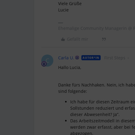
Viele Grüße
Lucie
Ehemalige Community Managerin @ P
Gefällt mir
Carla U.
First Steps
AUTOR*IN
C
Hallo Lucia,
Danke fürs Nachhaken. Nein, ich habe
sind folgende:
Ich habe für diesen Zeitraum ein
Sollstunden reduziert und erfa
dieser Abwesenheit? Ja”.
Das Arbeitszeitmodell in diese
werden zwar erfasst, aber bei 
abgezogen.