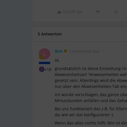
Gefällt mir
5 Antworten
lbrk
Community Star
L
Hi,
grundsätzlich ist deine Einstellung 
+18
Abwesenheitsart “Anwesenheiten wäh
gesetzt sein. Allerdings wird die Abw
nur über den Abwesenheiten-Tab ein
Ich würde vorschlagen, das ganze über
Minusstunden anfallen und das Gehal
Bei uns funktioniert das z.B. für Elte
da, wie wir das konfigurieren :)
Wenn das alles nichts hilft: Wie ist 