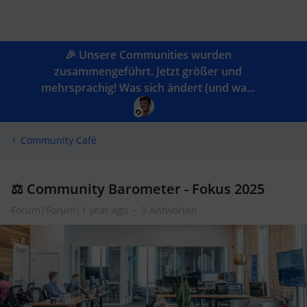
🎉 Unsere Communities wurden
zusammengeführt. Jetzt größer und
mehrsprachig! Was sich ändert (und wa...
Community Café
⚖️ Community Barometer - Fokus 2025
Forum|Forum|1 year ago
0 Antworten