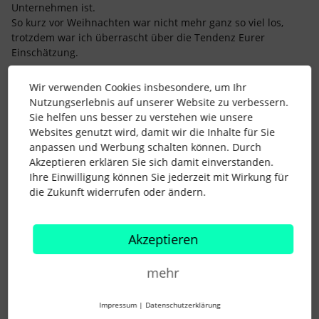
Unternehmen ist.
So kurz vor Weihnachten war nicht mehr ganz so viel los,
trotzdem war ich überrascht über die Tendenz Eurer
Einschätzung.
Dominik hat dazu gute Punkte gebracht, teilt gerne Eure
Wir verwenden Cookies insbesondere, um Ihr
Tipps mit ihm, zur Umsetzung und Einführung von
Nutzungserlebnis auf unserer Website zu verbessern.
Unternehmenswerten und wie ihr das bei Euch in der Praxis
Sie helfen uns besser zu verstehen wie unsere
handhabt.
Websites genutzt wird, damit wir die Inhalte für Sie
anpassen und Werbung schalten können. Durch
Akzeptieren erklären Sie sich damit einverstanden.
Ihre Einwilligung können Sie jederzeit mit Wirkung für
Habt Ihr Themenwünsche?
die Zukunft widerrufen oder ändern.
→ Schreibt eine kurze PN an​
@Lena
, oder ​
@Melissa
.
Liebe Grüße
Akzeptieren
Lena
mehr
Was wird für Euch 2025 wichtiger sein, um Eure HR-
Strategie zu stärken?
Impressum
|
Datenschutzerklärung
Fokus auf Technologie & Prozesse