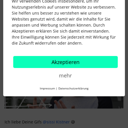
Wir verwenden Cookies insbesondere, um Ihr
Nutzungserlebnis auf unserer Website zu verbessern.
Sie helfen uns besser zu verstehen wie unsere
Websites genutzt wird, damit wir die Inhalte für Sie
anpassen und Werbung schalten können. Durch
Hanna Be
Forum|Forum|3 years ago
Akzeptieren erklären Sie sich damit einverstanden.
Eindeutig 11
Ihre Einwilligung können Sie jederzeit mit Wirkung für
die Zukunft widerrufen oder ändern.
Akzeptieren
mehr
Impressum
|
Datenschutzerklärung
Ich liebe Deine Gifs
@sissi Kistner
😅