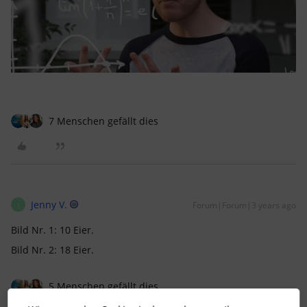
7 Menschen gefällt dies
Jenny V.
Forum|Forum|3 years ago
J
Bild Nr. 1: 10 Eier.
Bild Nr. 2: 18 Eier.
5 Menschen gefällt dies