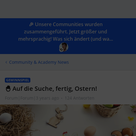
🎉 Unsere Communities wurden
zusammengeführt. Jetzt größer und
mehrsprachig! Was sich ändert (und wa...
Community & Academy News
GEWINNSPIEL
🐣 Auf die Suche, fertig, Ostern!
Forum|Forum|3 years ago
124 Antworten