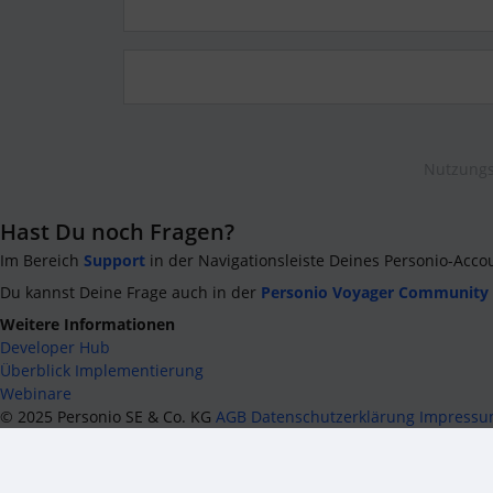
Nutzungs
Hast Du noch Fragen?
Im Bereich
Support
in der Navigationsleiste Deines Personio-Acco
Du kannst Deine Frage auch in der
Personio Voyager Community
Weitere Informationen
Developer Hub
Überblick Implementierung
Webinare
©
2025
Personio SE & Co. KG
AGB
Datenschutzerklärung
Impress