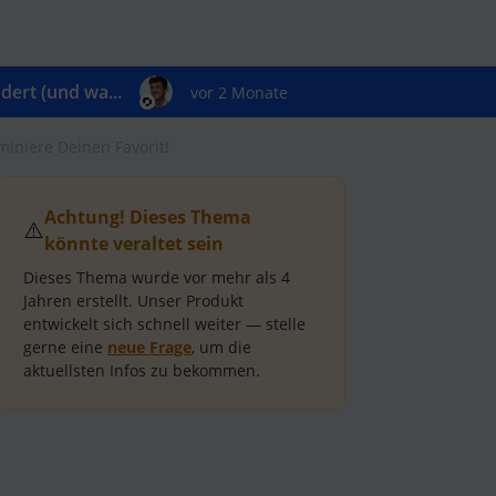
ert (und wa...
vor 2 Monate
niere Deinen Favorit!
Achtung! Dieses Thema
⚠️
könnte veraltet sein
Dieses Thema wurde vor mehr als
4
Jahren
erstellt.
Unser Produkt
entwickelt sich schnell weiter — stelle
gerne eine
neue Frage
, um die
aktuellsten Infos zu bekommen.