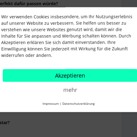
perfekt dafür passen würde?
auch jemanden Deiner Wahl nominieren.
Wir verwenden Cookies insbesondere, um Ihr Nutzungserlebnis
auf unserer Website zu verbessern. Sie helfen uns besser zu
inierung abschicken!
(Einsendeschluss ist der
verstehen wie unsere Websites genutzt wird, damit wir die
Inhalte für Sie anpassen und Werbung schalten können. Durch
Akzeptieren erklären Sie sich damit einverstanden. Ihre
Einwilligung können Sie jederzeit mit Wirkung für die Zukunft
widerrufen oder ändern.
ng/Nominierung zu beachten?
Akzeptieren
”, um die Antworten zu sehen)
rstar?
mehr
Impressum
|
Datenschutzerklärung
 erfüllen muss?
star?