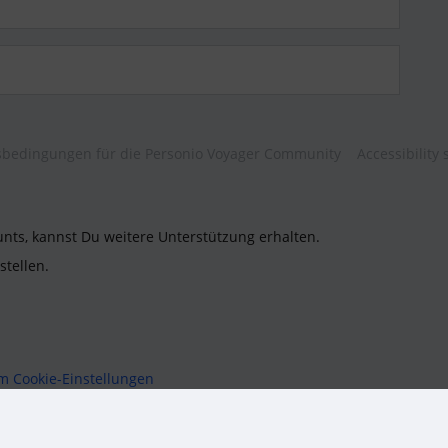
bedingungen für die Personio Voyager Community
Accessibility
unts, kannst Du weitere Unterstützung erhalten.
stellen.
um
Cookie-Einstellungen