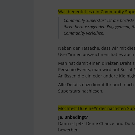
Was bedeutet es ein Community Super
Community Superstar" ist die höchste
ihren herausragenden Engagement, ihre
Community verleihen.
Neben der Tatsache, dass wir mit dies
User*innen auszeichnen, hat es auch 
Man hat damit einen direkten Draht 
Personio Events, man wird auf Socia
Anlässen die ein oder andere Kleinigk
Alle Details dazu könnt Ihr auch noc
Superstars nachlesen.
Möchtest Du eine*r der nächsten Supe
Ja, unbedingt?
Dann ist jetzt Deine Chance und Du 
bewerben.