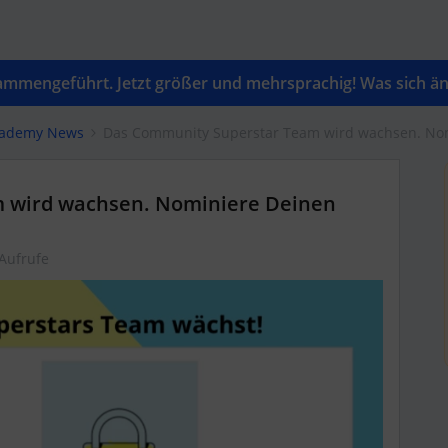
mengeführt. Jetzt größer und mehrsprachig! Was sich änd
cademy News
Das Community Superstar Team wird wachsen. Nomi
 wird wachsen. Nominiere Deinen
Aufrufe