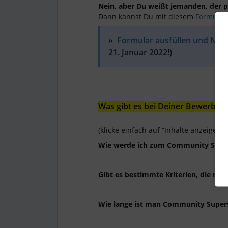
Nein, aber Du weißt jemanden, der 
Dann kannst Du mit diesem
Formular
»
Formular ausfüllen und Nom
21. Januar 2022!)
Was gibt es bei Deiner Bewerbu
(klicke einfach auf “Inhalte anzeigen
Wie werde ich zum Community Supe
Gibt es bestimmte Kriterien, die man
Wie lange ist man Community Super