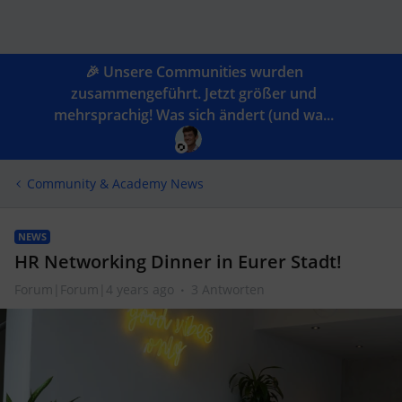
🎉 Unsere Communities wurden
zusammengeführt. Jetzt größer und
mehrsprachig! Was sich ändert (und wa...
Community & Academy News
NEWS
HR Networking Dinner in Eurer Stadt!
Forum|Forum|4 years ago
3 Antworten