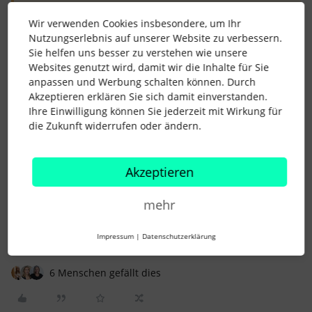
Wir verwenden Cookies insbesondere, um Ihr
Nutzungserlebnis auf unserer Website zu verbessern.
Kein passender Termin dabei, Ihr möchtet Euch aber
Sie helfen uns besser zu verstehen wie unsere
trotzdem austauschen und erfahren, wie die bisherigen HR
Websites genutzt wird, damit wir die Inhalte für Sie
Networking Dinner waren?
anpassen und Werbung schalten können. Durch
» Dann werdet Mitglied in unserer HR Networking Dinner
Akzeptieren erklären Sie sich damit einverstanden.
Gruppe
Ihre Einwilligung können Sie jederzeit mit Wirkung für
die Zukunft widerrufen oder ändern.
Wir freuen uns schon darauf, Dich persönlich zu sehen!
Akzeptieren
Maria Eichkorn
mehr
HR
Networking
Personalwesen
HR Dinner
Abendessen
Impressum
|
Datenschutzerklärung
6 Menschen gefällt dies