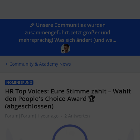
🎉 Unsere Communities wurden
zusammengeführt. Jetzt größer und
mehrsprachig! Was sich ändert (und wa...
Community & Academy News
NOMINIERUNG
HR Top Voices: Eure Stimme zählt – Wählt
den People's Choice Award 🏆
(abgeschlossen)
Forum|Forum|1 year ago
2 Antworten