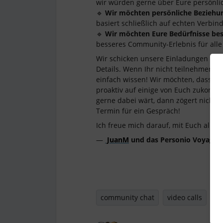
wir würden gerne über Eure persönli
🔹
Wir möchten persönliche Beziehu
basiert schließlich auf echten Verbin
🔹
Wir möchten Eure Bedürfnisse bes
besseres Community-Erlebnis für alle 
Wir schicken unsere Einladungen per 
Details. Wenn Ihr nicht teilnehmen mö
einfach wissen! Wir möchten, dass 
proaktiv auf einige von Euch zukomm
gerne dabei wärt, dann zögert nicht,
Termin für ein Gespräch!
Ich freue mich darauf, mit Euch allen 
—
JuanM
und das Personio Voyage
community chat
video calls