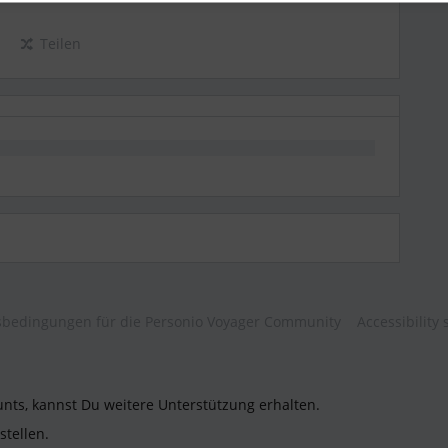
Teilen
bedingungen für die Personio Voyager Community
Accessibility
unts, kannst Du weitere Unterstützung erhalten.
stellen.