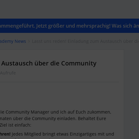
mengeführt. Jetzt größer und mehrsprachig! Was sich änd
cademy News
Lasst uns reden! Einladung zum Austausch über d
m Austausch über die Community
 Aufrufe
ie Community Manager und ich auf Euch zukommen,
naten über die Community einladen. Behaltet Eure
iel ist einfach:
hren!
Jedes Mitglied bringt etwas Einzigartiges mit und