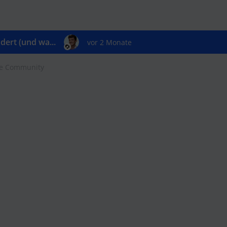
ert (und wa...
vor 2 Monate
ie Community