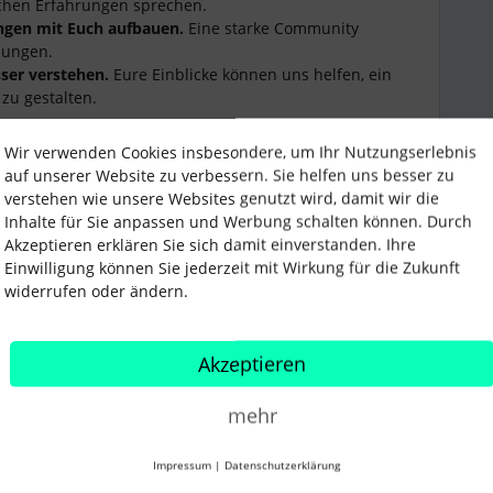
chen Erfahrungen sprechen.
ngen mit Euch aufbauen.
Eine starke Community
dungen.
ser verstehen.
Eure Einblicke können uns helfen, ein
zu gestalten.
privater Nachricht hier in der Community, mit allen
Wir verwenden Cookies insbesondere, um Ihr Nutzungserlebnis
chtet, ist das überhaupt kein Problem – lasst es uns
auf unserer Website zu verbessern. Sie helfen uns besser zu
diese Gespräche einfach und angenehm sind und werden
verstehen wie unsere Websites genutzt wird, damit wir die
en. Wenn ihr keine Einladung von uns bekommt, aber
Inhalte für Sie anpassen und Werbung schalten können. Durch
 uns zu schreiben, und wir vereinbaren gerne einen
Akzeptieren erklären Sie sich damit einverstanden. Ihre
Einwilligung können Sie jederzeit mit Wirkung für die Zukunft
in Kontakt zu treten!
widerrufen oder ändern.
r Community Team
Akzeptieren
mehr
Impressum
|
Datenschutzerklärung