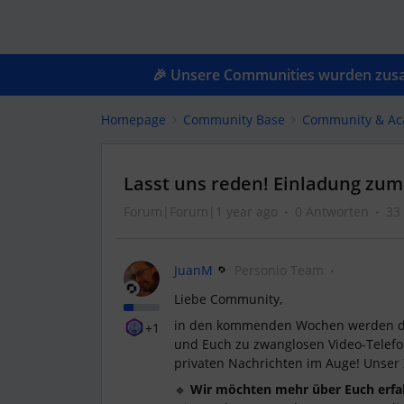
🎉 Unsere Communities wurden zusam
Homepage
Community Base
Community & A
Lasst uns reden! Einladung zu
Forum|Forum|1 year ago
0 Antworten
33
JuanM
Personio Team
Liebe Community,
in den kommenden Wochen werden d
+1
und Euch zu zwanglosen Video-Telefo
privaten Nachrichten im Auge! Unser Z
🔹
Wir möchten mehr über Euch erfa